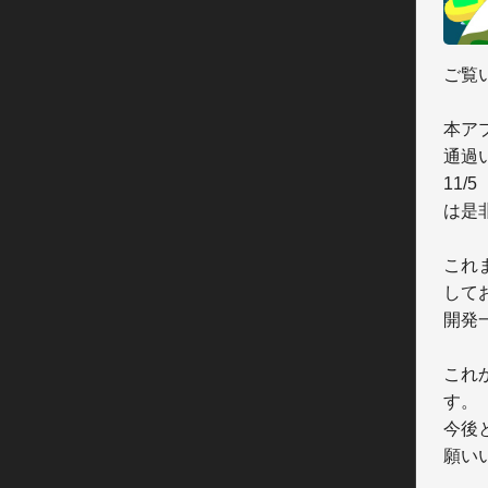
ご覧
本ア
通過
11
は是
これ
して
開発
これ
す。

今後