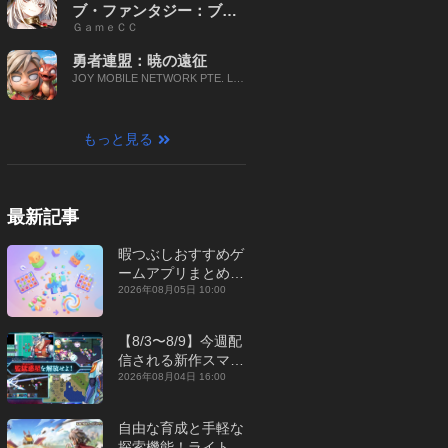
ブ・ファンタジー：ブレ
ＧａｍｅＣＣ
イブ X
勇者連盟：暁の遠征
JOY MOBILE NETWORK PTE. LT
D.
もっと見る
最新記事
暇つぶしおすすめゲ
ームアプリまとめ｜
オフライン対応あり
2026年08月05日 10:00
【2026年8月】
【8/3〜8/9】今週配
信される新作スマホ
ゲームをまとめてお
2026年08月04日 16:00
届け！【2026年】
自由な育成と手軽な
探索機能！ライトカ