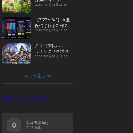
ジュアルMMORPG
2026年07月28日 18:20
『勇者連盟：暁の遠
征』【最新作PICKU
【7/27〜8/2】今週
P】
配信される新作スマ
ホゲームをまとめて
2026年07月27日 17:00
お届け！【2026
年】
片手で爽快ハクス
ラ！ザクザク討伐し
て神装備を集める放
2026年07月14日 17:00
置RPG『魔境トレハ
ン：放置で神装備』
【最新作PICKUP】
もっと見る
Posts by @yoyakutop10
開発者様向け
アプリ掲載