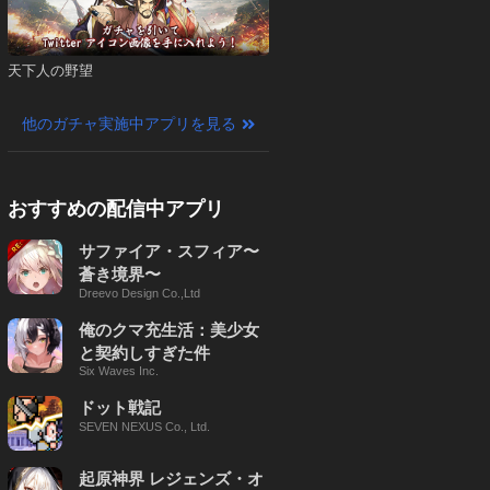
天下人の野望
他のガチャ実施中アプリを見る
おすすめの配信中アプリ
サファイア・スフィア〜
蒼き境界〜
Dreevo Design Co.,Ltd
俺のクマ充生活：美少女
と契約しすぎた件
Six Waves Inc.
ドット戦記
SEVEN NEXUS Co., Ltd.
起原神界 レジェンズ・オ