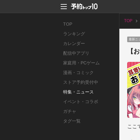
TOP
TOP
ランキング
最新ニ
カレンダー
【お
配信中アプリ
家庭用・PCゲーム
漫画・コミック
ストア予約受付中
特集・ニュース
イベント・コラボ
ガチャ
タグ一覧
ここ