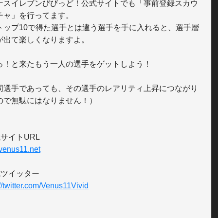
ナスイレブンびびっど！公式サイトでも「事前登録スカウ
チャ」を行ってます。

トップ10で得た選手とは違う選手を手に入れると、選手層
が出て楽しくなりますよ。

っ！と来たもう一人の選手をゲットしよう！

同選手であっても、その選手のレアリティ上昇につながり
ので無駄にはなりません！）

//venus11.net
://twitter.com/Venus11Vivid