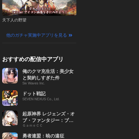
天下人の野望
他のガチャ実施中アプリを見る
おすすめの配信中アプリ
俺のクマ充生活：美少女
と契約しすぎた件
Six Waves Inc.
ドット戦記
SEVEN NEXUS Co., Ltd.
起原神界 レジェンズ・オ
ブ・ファンタジー：ブレ
ＧａｍｅＣＣ
イブ X
勇者連盟：暁の遠征