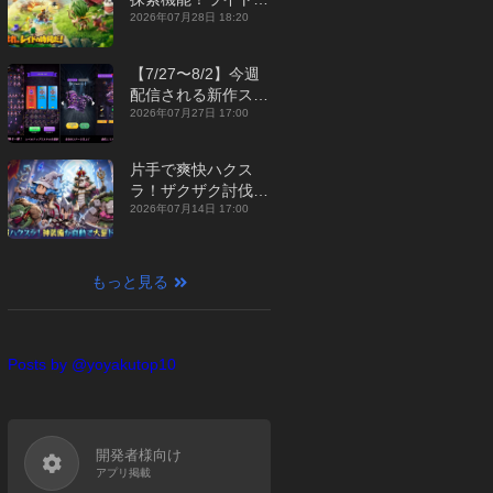
ジュアルMMORPG
2026年07月28日 18:20
『勇者連盟：暁の遠
征』【最新作PICKU
【7/27〜8/2】今週
P】
配信される新作スマ
ホゲームをまとめて
2026年07月27日 17:00
お届け！【2026
年】
片手で爽快ハクス
ラ！ザクザク討伐し
て神装備を集める放
2026年07月14日 17:00
置RPG『魔境トレハ
ン：放置で神装備』
【最新作PICKUP】
もっと見る
Posts by @yoyakutop10
開発者様向け
アプリ掲載