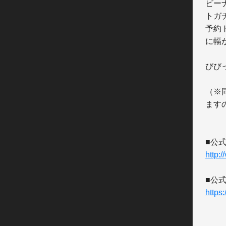
ビー
トガ
予約
に幅
びび
（※
ます
http:
https