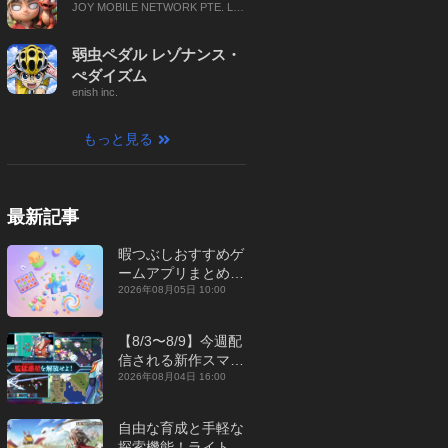
JOY MOBILE NETWORK PTE. LT
D.
弱虫ペダル レゾナンス・
ぺダイズム
enish inc.
もっと見る
最新記事
暇つぶしおすすめゲ
ームアプリまとめ｜
オフライン対応あり
2026年08月05日 10:00
【2026年8月】
【8/3〜8/9】今週配
信される新作スマホ
ゲームをまとめてお
2026年08月04日 16:00
届け！【2026年】
自由な育成と手軽な
探索機能！ライトカ