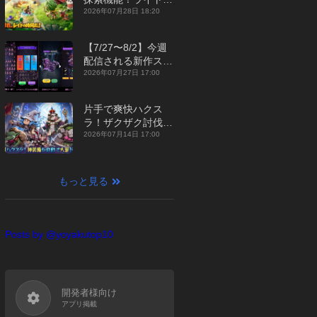
ジュアルMMORPG
2026年07月28日 18:20
『勇者連盟：暁の遠
征』【最新作PICKU
【7/27〜8/2】今週
P】
配信される新作スマ
ホゲームをまとめて
2026年07月27日 17:00
お届け！【2026
年】
片手で爽快ハクス
ラ！ザクザク討伐し
て神装備を集める放
2026年07月14日 17:00
置RPG『魔境トレハ
ン：放置で神装備』
【最新作PICKUP】
もっと見る
Posts by @yoyakutop10
開発者様向け
アプリ掲載