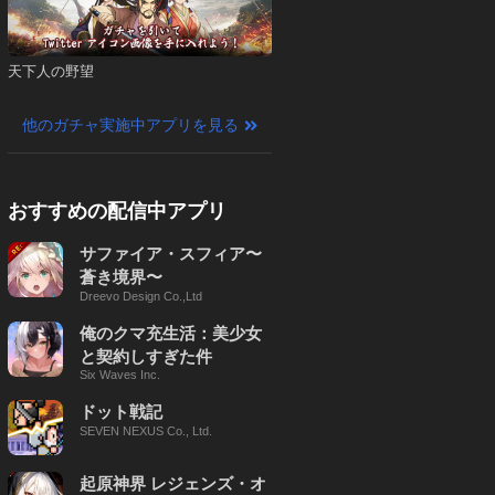
天下人の野望
他のガチャ実施中アプリを見る
おすすめの配信中アプリ
サファイア・スフィア〜
蒼き境界〜
Dreevo Design Co.,Ltd
俺のクマ充生活：美少女
と契約しすぎた件
Six Waves Inc.
ドット戦記
SEVEN NEXUS Co., Ltd.
起原神界 レジェンズ・オ