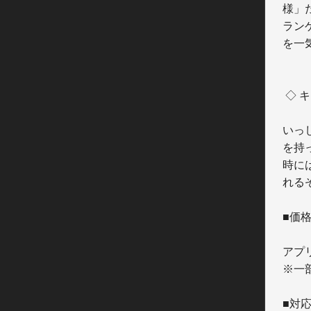
様」
ラン
を一
 ◇ キュート＆セクシーなお姉様が多数登場！！

いっ
を持
時に
れるぞ
■価格
アプリ
※一
■対応