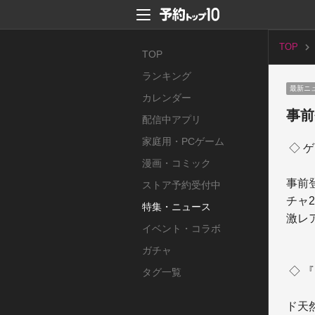
TOP
TOP
ランキング
最新ニ
カレンダー
事前
配信中アプリ
家庭用・PCゲーム
 ◇ ゲーム開始直後、いきなり２回ガチャができる！！

漫画・コミック
事前
ストア予約受付中
チャ
特集・ニュース
激レ
イベント・コラボ
ガチャ
 ◇ 『たまの休みは姫さまと！』とは？

タグ一覧
ド天