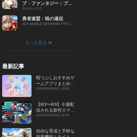
ブ・ファンタジー：ブレ
ＧａｍｅＣＣ
イブ X
勇者連盟：暁の遠征
JOY MOBILE NETWORK PTE. LT
D.
もっと見る
最新記事
暇つぶしおすすめゲ
ームアプリまとめ｜
オフライン対応あり
2026年08月05日 10:00
【2026年8月】
【8/3〜8/9】今週配
信される新作スマホ
ゲームをまとめてお
2026年08月04日 16:00
届け！【2026年】
自由な育成と手軽な
探索機能！ライトカ