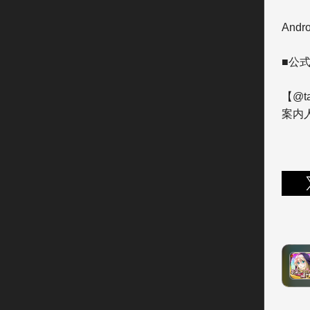
Andr
■公式
【@t
案内