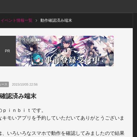
イベント情報一覧
動作確認済み端末
PR
2015/10/05 22:56
ュース
確認済み端末
のｐｉｎｂｉｔです。

なキモいアプリを予約していただいてありがとうございま
は、いろいろなスマホで動作を確認してみましたので結果