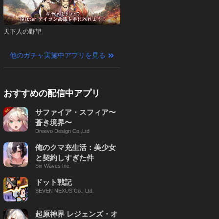
天下人の野望
他のガチャ実施中アプリを見る
おすすめの配信中アプリ
サファイア・スフィア〜
蒼き境界〜
Dreevo Design Co.,Ltd
俺のクマ充生活：美少女
と契約しすぎた件
Six Waves Inc.
ドット戦記
SEVEN NEXUS Co., Ltd.
起原神界 レジェンズ・オ