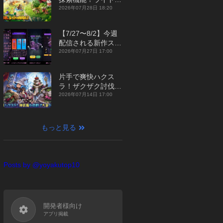
ジュアルMMORPG
2026年07月28日 18:20
『勇者連盟：暁の遠
征』【最新作PICKU
【7/27〜8/2】今週
P】
配信される新作スマ
ホゲームをまとめて
2026年07月27日 17:00
お届け！【2026
年】
片手で爽快ハクス
ラ！ザクザク討伐し
て神装備を集める放
2026年07月14日 17:00
置RPG『魔境トレハ
ン：放置で神装備』
【最新作PICKUP】
もっと見る
Posts by @yoyakutop10
開発者様向け
アプリ掲載