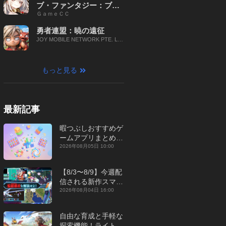
ブ・ファンタジー：ブレ
ＧａｍｅＣＣ
イブ X
勇者連盟：暁の遠征
JOY MOBILE NETWORK PTE. LT
D.
もっと見る
最新記事
暇つぶしおすすめゲ
ームアプリまとめ｜
オフライン対応あり
2026年08月05日 10:00
【2026年8月】
【8/3〜8/9】今週配
信される新作スマホ
ゲームをまとめてお
2026年08月04日 16:00
届け！【2026年】
自由な育成と手軽な
探索機能！ライトカ