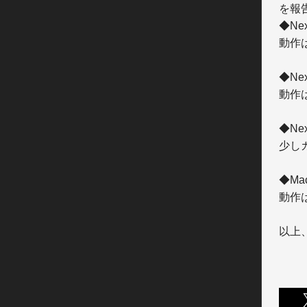
を報
◆Nex
動作
◆Nexu
動作
◆Nexu
少し
◆Mac 
動作
以上