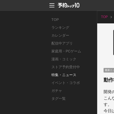
TOP
TOP
ランキング
カレンダー
配信中アプリ
家庭用・PCゲーム
漫画・コミック
ストア予約受付中
最新ニ
特集・ニュース
動作
イベント・コラボ
ガチャ
開発
こん
タグ一覧
す。

今日