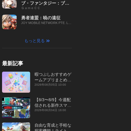
ブ・ファンタジー：ブレ
ＧａｍｅＣＣ
イブ X
勇者連盟：暁の遠征
JOY MOBILE NETWORK PTE. LT
D.
もっと見る
最新記事
暇つぶしおすすめゲ
ームアプリまとめ｜
オフライン対応あり
2026年08月05日 10:00
【2026年8月】
【8/3〜8/9】今週配
信される新作スマホ
ゲームをまとめてお
2026年08月04日 16:00
届け！【2026年】
自由な育成と手軽な
探索機能！ライトカ