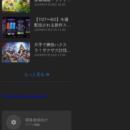
ジュアルMMORPG
2026年07月28日 18:20
『勇者連盟：暁の遠
征』【最新作PICKU
【7/27〜8/2】今週
P】
配信される新作スマ
ホゲームをまとめて
2026年07月27日 17:00
お届け！【2026
年】
片手で爽快ハクス
ラ！ザクザク討伐し
て神装備を集める放
2026年07月14日 17:00
置RPG『魔境トレハ
ン：放置で神装備』
【最新作PICKUP】
もっと見る
Posts by @yoyakutop10
開発者様向け
アプリ掲載