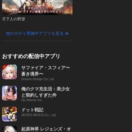
天下人の野望
他のガチャ実施中アプリを見る
おすすめの配信中アプリ
サファイア・スフィア〜
蒼き境界〜
Dreevo Design Co.,Ltd
俺のクマ充生活：美少女
と契約しすぎた件
Six Waves Inc.
ドット戦記
SEVEN NEXUS Co., Ltd.
起原神界 レジェンズ・オ