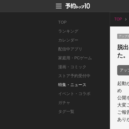
TOP
TOP
ランキング
アップ
カレンダー
脱出
配信中アプリ
た。
家庭用・PCゲーム
漫画・コミック
アッ
ストア予約受付中
起動
特集・ニュース
め

イベント・コラボ
公開
ガチャ
大変
タグ一覧
ご報