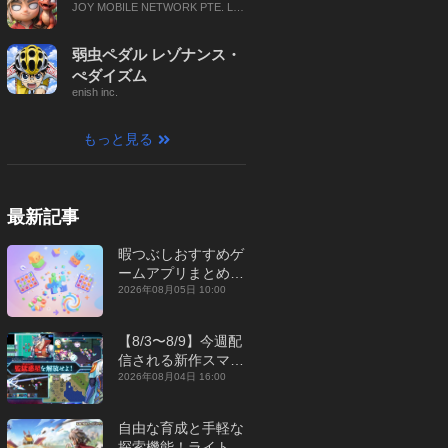
JOY MOBILE NETWORK PTE. LT
D.
弱虫ペダル レゾナンス・
ぺダイズム
enish inc.
もっと見る
最新記事
暇つぶしおすすめゲ
ームアプリまとめ｜
オフライン対応あり
2026年08月05日 10:00
【2026年8月】
【8/3〜8/9】今週配
信される新作スマホ
ゲームをまとめてお
2026年08月04日 16:00
届け！【2026年】
自由な育成と手軽な
探索機能！ライトカ