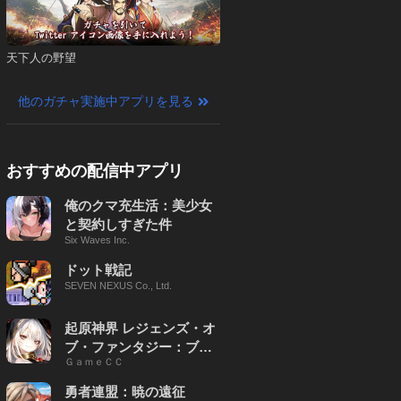
天下人の野望
他のガチャ実施中アプリを見る
おすすめの配信中アプリ
俺のクマ充生活：美少女
と契約しすぎた件
Six Waves Inc.
ドット戦記
SEVEN NEXUS Co., Ltd.
起原神界 レジェンズ・オ
ブ・ファンタジー：ブレ
ＧａｍｅＣＣ
イブ X
勇者連盟：暁の遠征