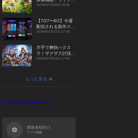
ジュアルMMORPG
2026年07月28日 18:20
『勇者連盟：暁の遠
征』【最新作PICKU
【7/27〜8/2】今週
P】
配信される新作スマ
ホゲームをまとめて
2026年07月27日 17:00
お届け！【2026
年】
片手で爽快ハクス
ラ！ザクザク討伐し
て神装備を集める放
2026年07月14日 17:00
置RPG『魔境トレハ
ン：放置で神装備』
【最新作PICKUP】
もっと見る
Posts by @yoyakutop10
開発者様向け
アプリ掲載