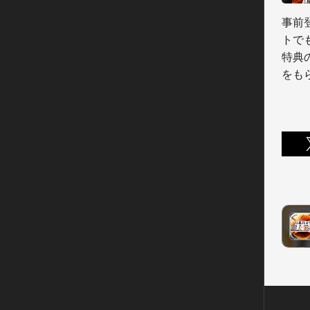
事前
トで
特典
をも