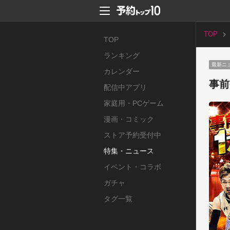
TOP
TOP
ランキング
最新ニ
カレンダー
事前
配信中アプリ
家庭用・PCゲーム
漫画・コミック
ストア予約受付中
特集・ニュース
イベント・コラボ
ガチャ
タグ一覧