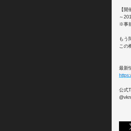
【開
～20
※事
もう
この
https:
公式Twi