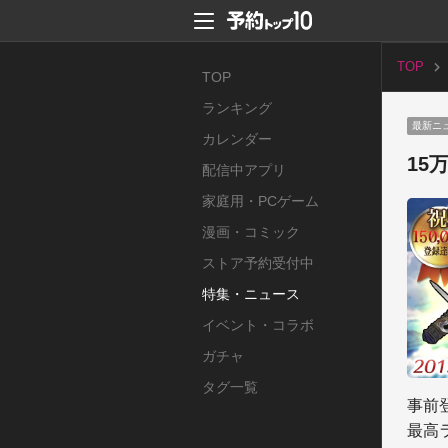
TOP
TOP
ランキング
最新ニ
カレンダー
15
配信中アプリ
家庭用・PCゲーム
漫画・コミック
ストア予約受付中
特集・ニュース
イベント・コラボ
ガチャ
タグ一覧
事前
最高