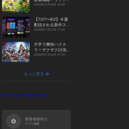
ジュアルMMORPG
2026年07月28日 18:20
『勇者連盟：暁の遠
征』【最新作PICKU
【7/27〜8/2】今週
P】
配信される新作スマ
ホゲームをまとめて
2026年07月27日 17:00
お届け！【2026
年】
片手で爽快ハクス
ラ！ザクザク討伐し
て神装備を集める放
2026年07月14日 17:00
置RPG『魔境トレハ
ン：放置で神装備』
【最新作PICKUP】
もっと見る
Posts by @yoyakutop10
開発者様向け
アプリ掲載