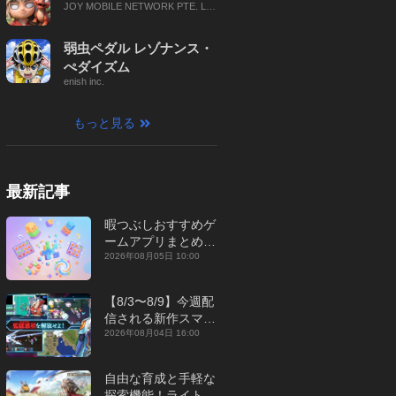
JOY MOBILE NETWORK PTE. LT
D.
弱虫ペダル レゾナンス・
ぺダイズム
enish inc.
もっと見る
最新記事
暇つぶしおすすめゲ
ームアプリまとめ｜
オフライン対応あり
2026年08月05日 10:00
【2026年8月】
【8/3〜8/9】今週配
信される新作スマホ
ゲームをまとめてお
2026年08月04日 16:00
届け！【2026年】
自由な育成と手軽な
探索機能！ライトカ