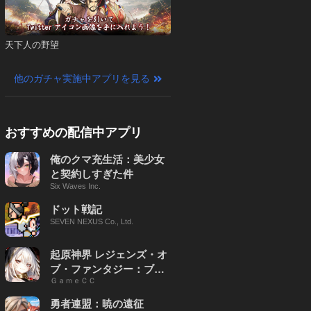
天下人の野望
他のガチャ実施中アプリを見る
おすすめの配信中アプリ
俺のクマ充生活：美少女
と契約しすぎた件
Six Waves Inc.
ドット戦記
SEVEN NEXUS Co., Ltd.
起原神界 レジェンズ・オ
ブ・ファンタジー：ブレ
ＧａｍｅＣＣ
イブ X
勇者連盟：暁の遠征