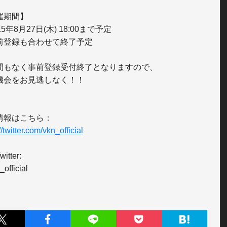
催期間】

15年8月27日(木) 18:00まで予定

前登録も合わせて終了予定

間もなく事前登録受付終了となりますので、

機会をお見逃しなく！！

//twitter.com/vkn_official
tter:
