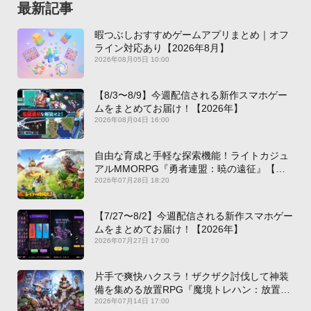
最新記事
暇つぶしおすすめゲームアプリまとめ｜オフ
ライン対応あり【2026年8月】
2026年08月05日 10:00
【8/3〜8/9】今週配信される新作スマホゲー
ムをまとめてお届け！【2026年】
2026年08月04日 16:00
自由な育成と手軽な探索機能！ライトカジュ
アルMMORPG『勇者連盟：暁の遠征』【最
新作PICKUP】
2026年07月28日 18:20
【7/27〜8/2】今週配信される新作スマホゲー
ムをまとめてお届け！【2026年】
2026年07月27日 17:00
片手で爽快ハクスラ！ザクザク討伐して神装
備を集める放置RPG『魔境トレハン：放置で
神装備』【最新作PICKUP】
2026年07月14日 17:00