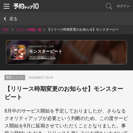
ログイン
戻る
【リリース時期変更のお知らせ】モンスタービー
TOP
イベント情報一覧
ト
hipposlab Co.,Ltd.
モンスタービート
アプリ詳細はこちら
2015/08/27 19:14
最新ニュース
【リリース時期変更のお知らせ】モンスター
ビート
8月中のサービス開始を予定しておりましたが、さらなる
クオリティアップが必要という判断のため、この度サービ
ス開始を9月に延期させていただくこととなりました。事