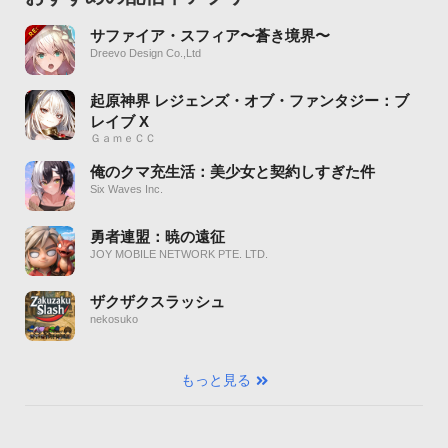
サファイア・スフィア〜蒼き境界〜
Dreevo Design Co.,Ltd
起原神界 レジェンズ・オブ・ファンタジー：ブ
レイブ X
ＧａｍｅＣＣ
俺のクマ充生活：美少女と契約しすぎた件
Six Waves Inc.
勇者連盟：暁の遠征
JOY MOBILE NETWORK PTE. LTD.
ザクザクスラッシュ
nekosuko
もっと見る