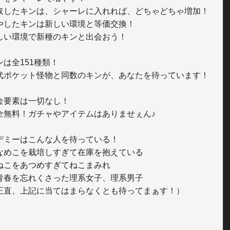
取したキンは、シャーレに入れれば、どちゃどちゃ増加！

やしたキンは新しい環境と等価交換！

しい環境で新種のキンと出会おう！

は全151種類！　

代ポケット怪物と同数のキンが、あなたを待っています！

金要素は一切なし！　

全無料！ガチャやアイテムはありませぇん♪

デミーはこんな人を待っている！　

なめこを栽培しすぎて在庫を抱えている

ねこをあつめすぎてねこまみれ

青春を忘れくさった理系女子、理系男子
