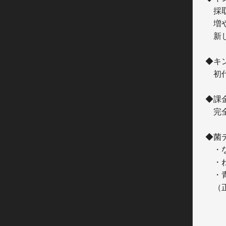
　採
　増
　新
◆キン
　初
◆課
　完
◆菌
　・
　・
　・