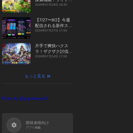
ジュアルMMORPG
2026年07月28日 18:20
『勇者連盟：暁の遠
征』【最新作PICKU
【7/27〜8/2】今週
P】
配信される新作スマ
ホゲームをまとめて
2026年07月27日 17:00
お届け！【2026
年】
片手で爽快ハクス
ラ！ザクザク討伐し
て神装備を集める放
2026年07月14日 17:00
置RPG『魔境トレハ
ン：放置で神装備』
【最新作PICKUP】
もっと見る
Posts by @yoyakutop10
開発者様向け
アプリ掲載