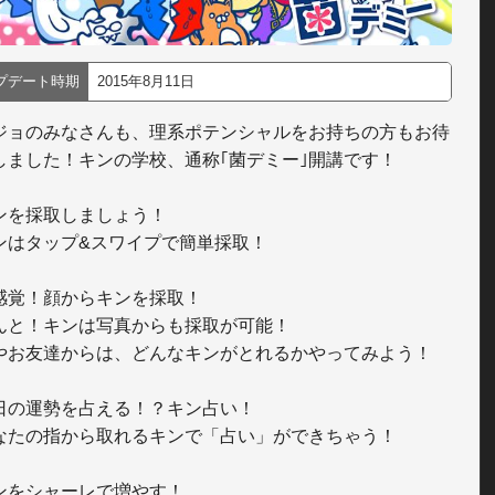
プデート時期
2015年8月11日
ジョのみなさんも、理系ポテンシャルをお持ちの方もお待
しました！キンの学校、通称｢菌デミー｣開講です！

ンを採取しましょう！　

ンはタップ&スワイプで簡単採取！

感覚！顔からキンを採取！　

んと！キンは写真からも採取が可能！

やお友達からは、どんなキンがとれるかやってみよう！

日の運勢を占える！？キン占い！　

なたの指から取れるキンで「占い」ができちゃう！

ンをシャーレで増やす！　
