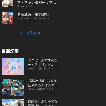
ブ・ファンタジー：ブレ
ＧａｍｅＣＣ
イブ X
勇者連盟：暁の遠征
JOY MOBILE NETWORK PTE. LT
D.
もっと見る
最新記事
暇つぶしおすすめゲ
ームアプリまとめ｜
オフライン対応あり
2026年08月05日 10:00
【2026年8月】
【8/3〜8/9】今週配
信される新作スマホ
ゲームをまとめてお
2026年08月04日 16:00
届け！【2026年】
自由な育成と手軽な
探索機能！ライトカ