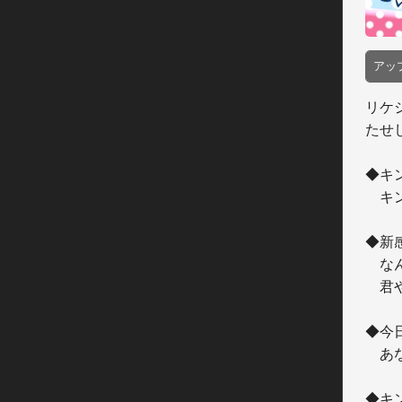
アッ
リケ
たせ
◆キ
　キ
◆新
　な
　君
◆今
　あ
◆キ