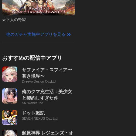
天下人の野望
他のガチャ実施中アプリを見る
おすすめの配信中アプリ
サファイア・スフィア〜
蒼き境界〜
Dreevo Design Co.,Ltd
俺のクマ充生活：美少女
と契約しすぎた件
Six Waves Inc.
ドット戦記
SEVEN NEXUS Co., Ltd.
起原神界 レジェンズ・オ