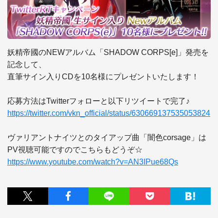
妖精帝國のNEWアルバム「SHADOW CORPS[e]」発売を
記念して、

直筆サイン入りCDを10名様にプレゼントいたします！

https://twitter.com/vkn_official/status/630669137535053824
ヴァリアントナイツとのタイアップ曲「闇色corsage」は

https://www.youtube.com/watch?v=AN3IPue68Qs