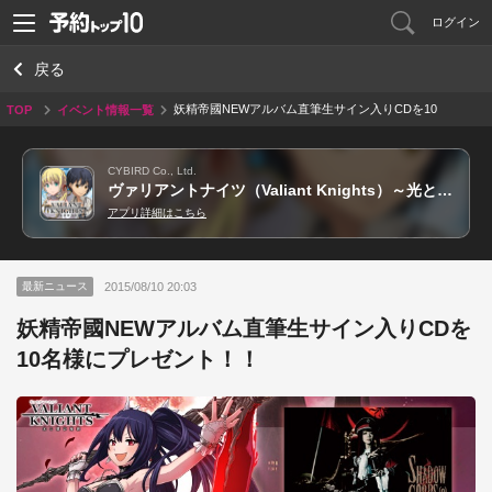
ログイン
戻る
妖精帝國NEWアルバム直筆生サイン入りCDを10
TOP
イベント情報一覧
名様にプレゼント！！
CYBIRD Co., Ltd.
ヴァリアントナイツ（Valiant Knights）～光と闇の覚醒～
アプリ詳細はこちら
2015/08/10 20:03
最新ニュース
妖精帝國NEWアルバム直筆生サイン入りCDを
10名様にプレゼント！！