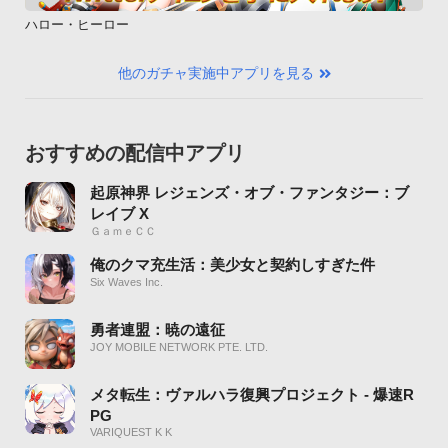
ハロー・ヒーロー
他のガチャ実施中アプリを見る
おすすめの配信中アプリ
起原神界 レジェンズ・オブ・ファンタジー：ブ
レイブ X
ＧａｍｅＣＣ
俺のクマ充生活：美少女と契約しすぎた件
Six Waves Inc.
勇者連盟：暁の遠征
JOY MOBILE NETWORK PTE. LTD.
メタ転生：ヴァルハラ復興プロジェクト - 爆速R
PG
VARIQUEST K K