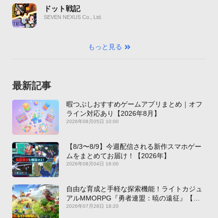
ドット戦記
SEVEN NEXUS Co., Ltd.
もっと見る
最新記事
暇つぶしおすすめゲームアプリまとめ｜オフ
ライン対応あり【2026年8月】
2026年08月05日 10:00
【8/3〜8/9】今週配信される新作スマホゲー
ムをまとめてお届け！【2026年】
2026年08月04日 16:00
自由な育成と手軽な探索機能！ライトカジュ
アルMMORPG『勇者連盟：暁の遠征』【最
新作PICKUP】
2026年07月28日 18:20