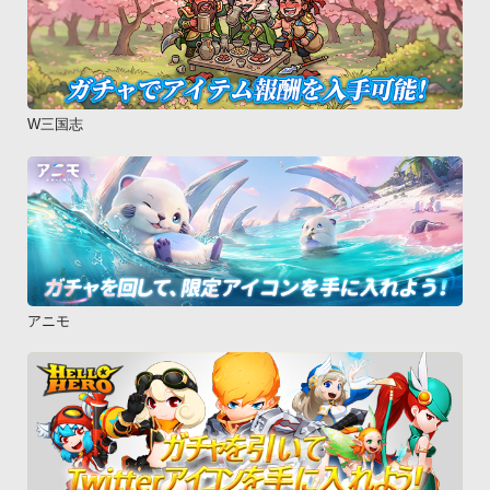
W三国志
アニモ