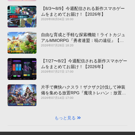
【8/3〜8/9】今週配信される新作スマホゲー
ムをまとめてお届け！【2026年】
2026年08月04日 16:00
自由な育成と手軽な探索機能！ライトカジュ
アルMMORPG『勇者連盟：暁の遠征』【最
新作PICKUP】
2026年07月28日 18:20
【7/27〜8/2】今週配信される新作スマホゲー
ムをまとめてお届け！【2026年】
2026年07月27日 17:00
片手で爽快ハクスラ！ザクザク討伐して神装
備を集める放置RPG『魔境トレハン：放置で
神装備』【最新作PICKUP】
2026年07月14日 17:00
もっと見る