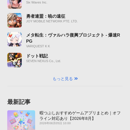
Six Waves Inc.
勇者連盟：暁の遠征
JOY MOBILE NETWORK PTE. LTD.
メタ転生：ヴァルハラ復興プロジェクト - 爆速R
PG
VARIQUEST K K
ドット戦記
SEVEN NEXUS Co., Ltd.
もっと見る
最新記事
暇つぶしおすすめゲームアプリまとめ｜オフ
ライン対応あり【2026年8月】
2026年08月05日 10:00