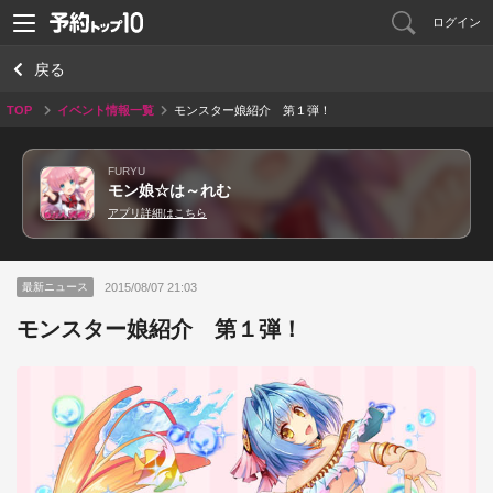
ログイン
戻る
TOP
イベント情報一覧
モンスター娘紹介 第１弾！
FURYU
モン娘☆は～れむ
アプリ詳細はこちら
2015/08/07 21:03
最新ニュース
モンスター娘紹介 第１弾！