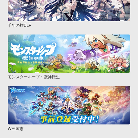
千年の旅ELF
モンスターループ：獣神転生
W三国志