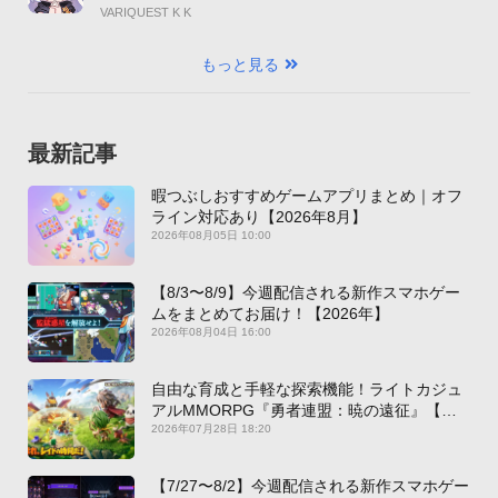
VARIQUEST K K
もっと見る
最新記事
暇つぶしおすすめゲームアプリまとめ｜オフ
ライン対応あり【2026年8月】
2026年08月05日 10:00
【8/3〜8/9】今週配信される新作スマホゲー
ムをまとめてお届け！【2026年】
2026年08月04日 16:00
自由な育成と手軽な探索機能！ライトカジュ
アルMMORPG『勇者連盟：暁の遠征』【最
新作PICKUP】
2026年07月28日 18:20
【7/27〜8/2】今週配信される新作スマホゲー