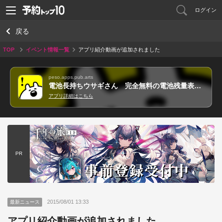
ログイン
戻る
TOP
イベント情報一覧
アプリ紹介動画が追加されました
peso.apps.pub.arts
電池長持ちウサギさん 完全無料の電池残量表示＆かわいいゲーム
アプリ詳細はこちら
PR
2015/08/01 13:33
最新ニュース
アプリ紹介動画が追加されました