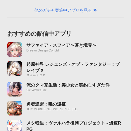
他のガチャ実施中アプリを見る
おすすめの配信中アプリ
サファイア・スフィア〜蒼き境界〜
Dreevo Design Co.,Ltd
起原神界 レジェンズ・オブ・ファンタジー：ブ
レイブ X
ＧａｍｅＣＣ
俺のクマ充生活：美少女と契約しすぎた件
Six Waves Inc.
勇者連盟：暁の遠征
JOY MOBILE NETWORK PTE. LTD.
メタ転生：ヴァルハラ復興プロジェクト - 爆速R
PG