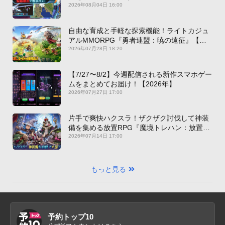
2026年08月04日 16:00
自由な育成と手軽な探索機能！ライトカジュ
アルMMORPG『勇者連盟：暁の遠征』【最
新作PICKUP】
2026年07月28日 18:20
【7/27〜8/2】今週配信される新作スマホゲー
ムをまとめてお届け！【2026年】
2026年07月27日 17:00
片手で爽快ハクスラ！ザクザク討伐して神装
備を集める放置RPG『魔境トレハン：放置で
神装備』【最新作PICKUP】
2026年07月14日 17:00
もっと見る
予約トップ10