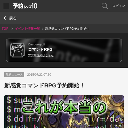
ログイン
戻る
TOP
イベント情報一覧
新感覚コマンドRPG予約開始！
OnederAppli
コマンドRPG
アプリ詳細はこちら
2015/07/22 07:50
最新ニュース
新感覚コマンドRPG予約開始！