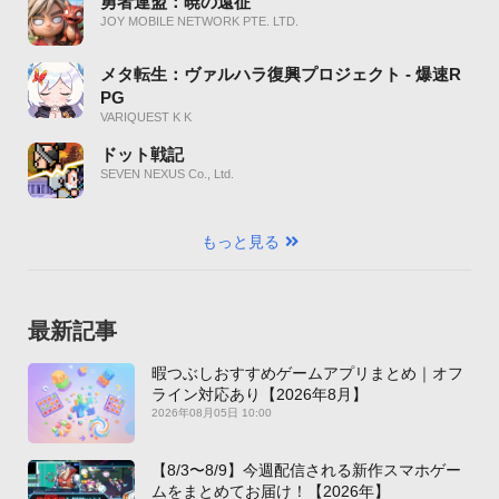
勇者連盟：暁の遠征
JOY MOBILE NETWORK PTE. LTD.
メタ転生：ヴァルハラ復興プロジェクト - 爆速R
PG
VARIQUEST K K
ドット戦記
SEVEN NEXUS Co., Ltd.
もっと見る
最新記事
暇つぶしおすすめゲームアプリまとめ｜オフ
ライン対応あり【2026年8月】
2026年08月05日 10:00
【8/3〜8/9】今週配信される新作スマホゲー
ムをまとめてお届け！【2026年】