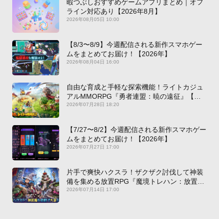
暇つぶしおすすめゲームアプリまとめ｜オフ
ライン対応あり【2026年8月】
2026年08月05日 10:00
【8/3〜8/9】今週配信される新作スマホゲー
ムをまとめてお届け！【2026年】
2026年08月04日 16:00
自由な育成と手軽な探索機能！ライトカジュ
アルMMORPG『勇者連盟：暁の遠征』【最
新作PICKUP】
2026年07月28日 18:20
【7/27〜8/2】今週配信される新作スマホゲー
ムをまとめてお届け！【2026年】
2026年07月27日 17:00
片手で爽快ハクスラ！ザクザク討伐して神装
備を集める放置RPG『魔境トレハン：放置で
神装備』【最新作PICKUP】
2026年07月14日 17:00