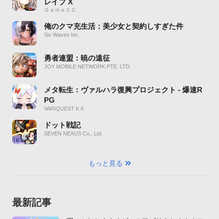
レイブ X
ＧａｍｅＣＣ
俺のクマ充生活：美少女と契約しすぎた件
Six Waves Inc.
勇者連盟：暁の遠征
JOY MOBILE NETWORK PTE. LTD.
メタ転生：ヴァルハラ復興プロジェクト - 爆速R
PG
VARIQUEST K K
ドット戦記
SEVEN NEXUS Co., Ltd.
もっと見る
最新記事