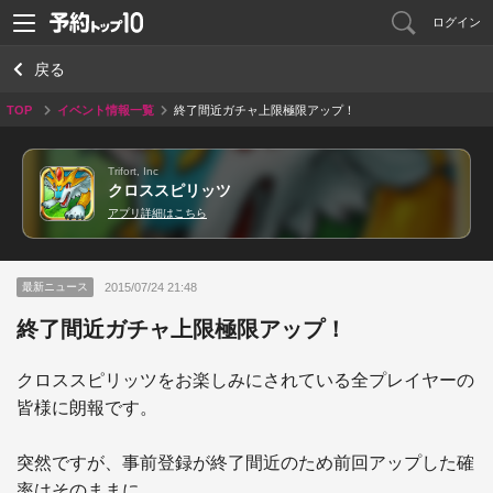
ログイン
戻る
TOP
イベント情報一覧
終了間近ガチャ上限極限アップ！
Trifort, Inc
クロススピリッツ
アプリ詳細はこちら
2015/07/24 21:48
最新ニュース
終了間近ガチャ上限極限アップ！
クロススピリッツをお楽しみにされている全プレイヤーの
皆様に朗報です。

突然ですが、事前登録が終了間近のため前回アップした確
率はそのままに、
