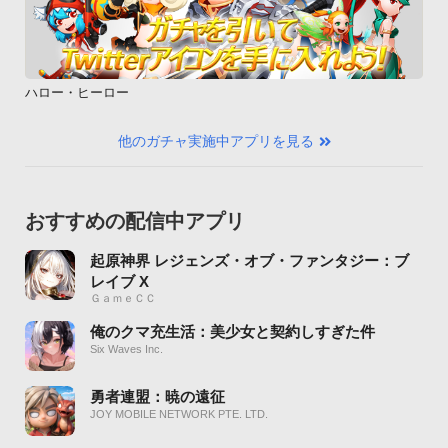
ハロー・ヒーロー
他のガチャ実施中アプリを見る
おすすめの配信中アプリ
起原神界 レジェンズ・オブ・ファンタジー：ブ
レイブ X
ＧａｍｅＣＣ
俺のクマ充生活：美少女と契約しすぎた件
Six Waves Inc.
勇者連盟：暁の遠征
JOY MOBILE NETWORK PTE. LTD.