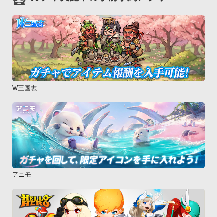
W三国志
アニモ