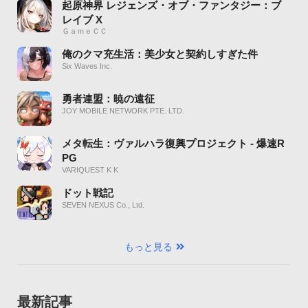
起原神界 レジェンズ・オブ・ファンタジー：ブ
レイブ X
ＧａｍｅＣＣ
俺のクマ充生活：美少女と契約しすぎた件
Six Waves Inc.
勇者連盟：暁の遠征
JOY MOBILE NETWORK PTE. LTD.
メタ転生：ヴァルハラ復興プロジェクト - 爆速R
PG
VARIQUEST K K
ドット戦記
SEVEN NEXUS Co., Ltd.
もっと見る
最新記事