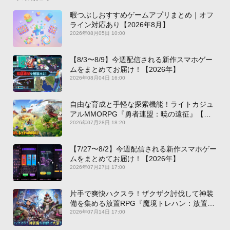
暇つぶしおすすめゲームアプリまとめ｜オフ
ライン対応あり【2026年8月】
2026年08月05日 10:00
【8/3〜8/9】今週配信される新作スマホゲー
ムをまとめてお届け！【2026年】
2026年08月04日 16:00
自由な育成と手軽な探索機能！ライトカジュ
アルMMORPG『勇者連盟：暁の遠征』【最
新作PICKUP】
2026年07月28日 18:20
【7/27〜8/2】今週配信される新作スマホゲー
ムをまとめてお届け！【2026年】
2026年07月27日 17:00
片手で爽快ハクスラ！ザクザク討伐して神装
備を集める放置RPG『魔境トレハン：放置で
神装備』【最新作PICKUP】
2026年07月14日 17:00