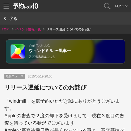
ログイン
戻る
TOP
イベント情報一覧
リリース遅延についてのお詫び
VirginTech LLC.
ウィンドミル 〜風車〜
アプリ詳細はこちら
2015/06/19 20:58
最新ニュース
リリース遅延についてのお詫び
「windmill」を御予約いただき誠にありがとうございま
す。

Appleの審査で２度の却下を受けまして、現在３度目の審
査を待っている状況でございます。

Appleの審査待機日数が長くなっている事と、審査基準が