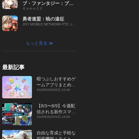
ブ・ファンタジー：ブレ
ＧａｍｅＣＣ
イブ X
勇者連盟：暁の遠征
JOY MOBILE NETWORK PTE. LT
D.
もっと見る
最新記事
暇つぶしおすすめゲ
ームアプリまとめ｜
オフライン対応あり
2026年08月05日 10:00
【2026年8月】
【8/3〜8/9】今週配
信される新作スマホ
ゲームをまとめてお
2026年08月04日 16:00
届け！【2026年】
自由な育成と手軽な
探索機能！ライトカ