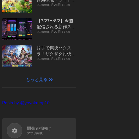
ジュアルMMORPG
2026年07月28日 18:20
『勇者連盟：暁の遠
征』【最新作PICKU
【7/27〜8/2】今週
P】
配信される新作スマ
ホゲームをまとめて
2026年07月27日 17:00
お届け！【2026
年】
片手で爽快ハクス
ラ！ザクザク討伐し
て神装備を集める放
2026年07月14日 17:00
置RPG『魔境トレハ
ン：放置で神装備』
【最新作PICKUP】
もっと見る
Posts by @yoyakutop10
開発者様向け
アプリ掲載