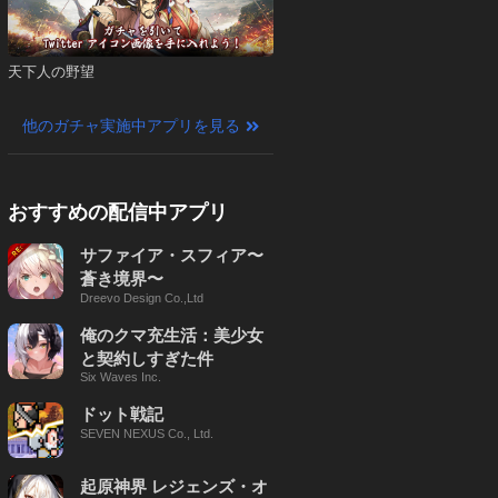
天下人の野望
他のガチャ実施中アプリを見る
おすすめの配信中アプリ
サファイア・スフィア〜
蒼き境界〜
Dreevo Design Co.,Ltd
俺のクマ充生活：美少女
と契約しすぎた件
Six Waves Inc.
ドット戦記
SEVEN NEXUS Co., Ltd.
起原神界 レジェンズ・オ