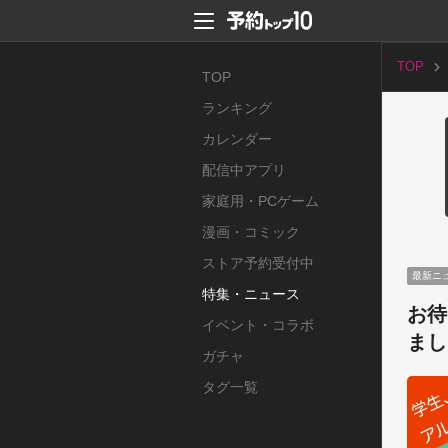
TOP
TOP
ランキング
カレンダー
配信中アプリ
家庭用・PCゲーム
漫画・コミック
ストア予約受付中
最新ニ
特集・ニュース
お待
イベント・コラボ
まし
ガチャ
タグ一覧