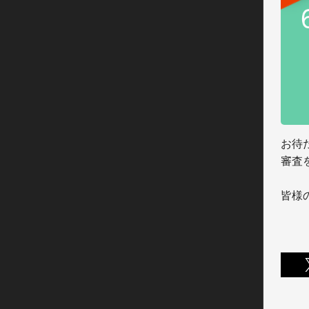
お待
審査を
皆様