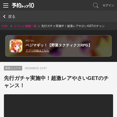
ログイン
戻る
先行ガチャ実施中！超激レアやさいGETのチャン
TOP
イベント情報一覧
ス！
RIZ Inc.
ベジマギッ！【野菜タクティクスRPG】
アプリ詳細はこちら
2015/06/15 13:57
最新ニュース
先行ガチャ実施中！超激レアやさいGETのチ
ャンス！