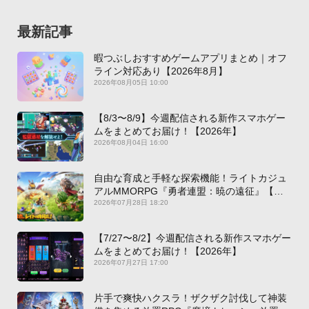
最新記事
暇つぶしおすすめゲームアプリまとめ｜オフ
ライン対応あり【2026年8月】
2026年08月05日 10:00
【8/3〜8/9】今週配信される新作スマホゲー
ムをまとめてお届け！【2026年】
2026年08月04日 16:00
自由な育成と手軽な探索機能！ライトカジュ
アルMMORPG『勇者連盟：暁の遠征』【最
新作PICKUP】
2026年07月28日 18:20
【7/27〜8/2】今週配信される新作スマホゲー
ムをまとめてお届け！【2026年】
2026年07月27日 17:00
片手で爽快ハクスラ！ザクザク討伐して神装