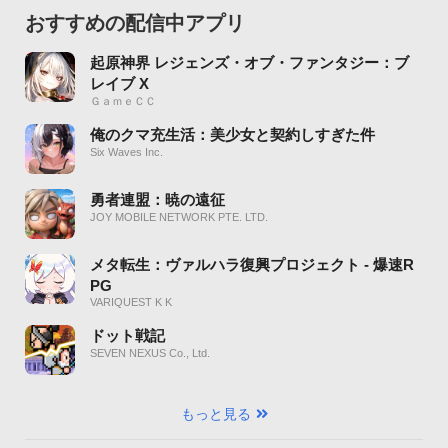
おすすめの配信中アプリ
起原神界 レジェンズ・オブ・ファンタジー：ブ
レイブ X
ＧａｍｅＣＣ
俺のクマ充生活：美少女と契約しすぎた件
Six Waves Inc.
勇者連盟：暁の遠征
JOY MOBILE NETWORK PTE. LTD.
メタ転生：ヴァルハラ復興プロジェクト - 爆速R
PG
VARIQUEST K K
ドット戦記
SEVEN NEXUS Co., Ltd.
もっと見る