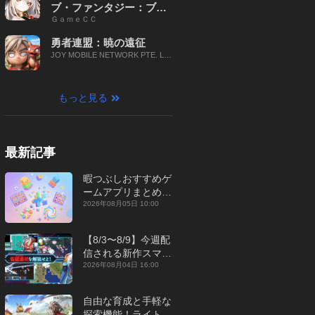
ブ・ファンタジー：ブレ
ＧａｍｅＣＣ
イブ X
勇者連盟：暁の遠征
JOY MOBILE NETWORK PTE. LT
D.
もっと見る
最新記事
暇つぶしおすすめゲ
ームアプリまとめ｜
オフライン対応あり
2026年08月05日 10:00
【2026年8月】
【8/3〜8/9】今週配
信される新作スマホ
ゲームをまとめてお
2026年08月04日 16:00
届け！【2026年】
自由な育成と手軽な
探索機能！ライトカ