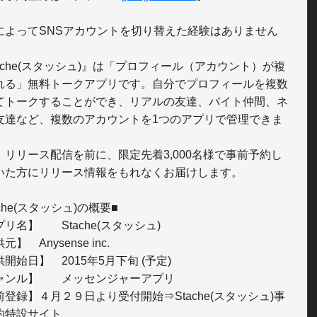
によってSNSアカウントを切り替えた経験はありません
tache(スタッシュ)』は「プロフィール（アカウント）が複
れる」無料トークアプリです。自分でプロフィールを複数
てトークすることができ、リアルの友達、バイト仲間、ネ
友達など、複数のアカウントを1つのアプリで管理できま
、リリース配信を前に、限定先着3,000名様で事前予約し
いた方にリリース情報をもれなくお届けします。

ache(スタッシュ)の概要■

tache(スタッシュ)

ense inc.

2015年5月下旬 (予定)

メッセンジャーアプリ

前登録】４月２９日より受付開始⇒Stache(スタッシュ)事
約特設サイト
