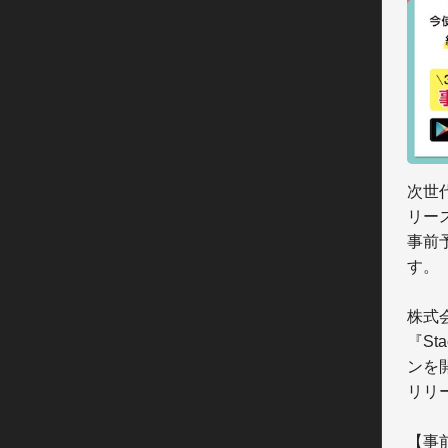
次世代
リー
事前
す。【
株式
『S
ンを
リリ
【事