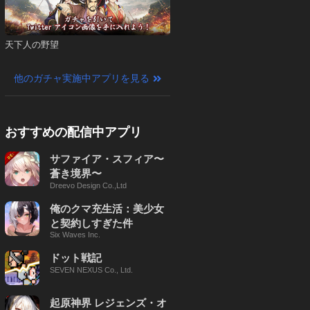
天下人の野望
他のガチャ実施中アプリを見る
おすすめの配信中アプリ
サファイア・スフィア〜
蒼き境界〜
Dreevo Design Co.,Ltd
俺のクマ充生活：美少女
と契約しすぎた件
Six Waves Inc.
ドット戦記
SEVEN NEXUS Co., Ltd.
起原神界 レジェンズ・オ