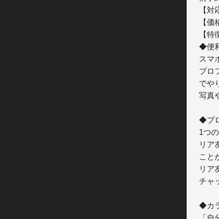
【対応O
【価格】	ダウン
【特徴
◆便
スマ
プロ
でや
写真
◆プ
1つ
リア
こと
リア
チャ
◆カ
「自