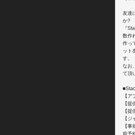
友達
か?

『S
数作
作っ
ット
す。

なお
て頂
■St
【アプリ名】	S
【提供元】	Anys
【提供開始日】	
【ジャンル】	
【事
前予