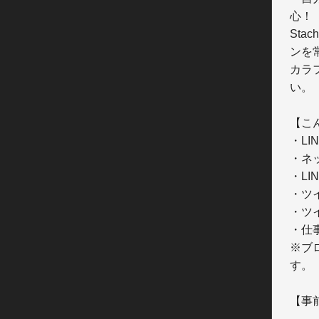
心！

St
ンを
カラ
い。

【こ
・LI
・ネ
・L
・ツ
・ツ
・仕
※ブ
す。

【事