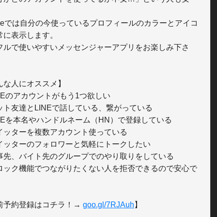
acheでは自分の今使っているプロフィールのカラーとアイコ
常に表示します。

フルで使いやすいメッセンジャーアプリをお楽しみ下さ
んな人にオススメ】

NEのアカウントがもう1つ欲しい

ット友達とLINEで話している、繋がっている

INEを本名やハンドルネーム（HN）で登録している

イッターを複数アカウント使っている

イッターのフォロワーと気軽にトークしたい

事先、バイト先のグループでのやり取りをしている

ロック機能でつながりたくない人を拒否できるので安心で
前予約登録はコチラ！→ 
goo.gl/7RJAuh
】