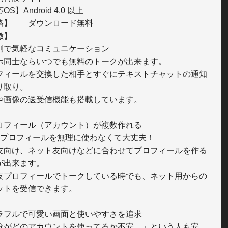
S】Android 4.0 以上

ロード無料

】

利で気軽なコミュニケーション

ホ同士ならいつでも無料のトークが出来ます。

フィールを交換した相手とすぐにテキストチャットの通知
り取り。

や画像の送受信機能も搭載しています。

ロフィール（アカウント）が複数作れる

のプロフィールを無理に使わなくて大丈夫！

友向け、ネット友向けなどに合わせてプロフィールを作る
が出来ます。

友プロフィールでトークしている時でも、ネット用からの
ットを受信できます。

ラフルで可愛い画面と使いやすさを追求

分がどのアカウントを使ってるか不安…」という人も安