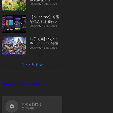
ジュアルMMORPG
2026年07月28日 18:20
『勇者連盟：暁の遠
征』【最新作PICKU
【7/27〜8/2】今週
P】
配信される新作スマ
ホゲームをまとめて
2026年07月27日 17:00
お届け！【2026
年】
片手で爽快ハクス
ラ！ザクザク討伐し
て神装備を集める放
2026年07月14日 17:00
置RPG『魔境トレハ
ン：放置で神装備』
【最新作PICKUP】
もっと見る
Posts by @yoyakutop10
開発者様向け
アプリ掲載