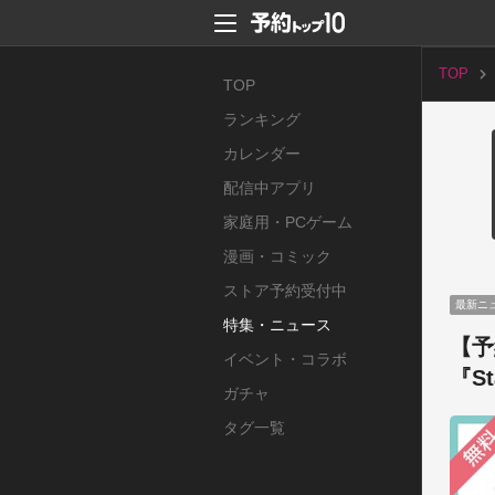
TOP
TOP
ランキング
カレンダー
配信中アプリ
家庭用・PCゲーム
漫画・コミック
ストア予約受付中
最新ニ
特集・ニュース
【予
イベント・コラボ
『S
ガチャ
タグ一覧