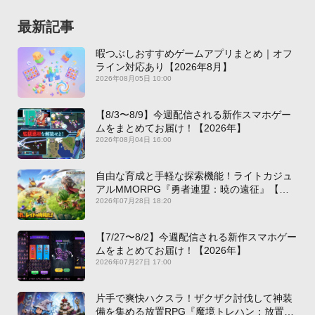
最新記事
暇つぶしおすすめゲームアプリまとめ｜オフ
ライン対応あり【2026年8月】
2026年08月05日 10:00
【8/3〜8/9】今週配信される新作スマホゲー
ムをまとめてお届け！【2026年】
2026年08月04日 16:00
自由な育成と手軽な探索機能！ライトカジュ
アルMMORPG『勇者連盟：暁の遠征』【最
新作PICKUP】
2026年07月28日 18:20
【7/27〜8/2】今週配信される新作スマホゲー
ムをまとめてお届け！【2026年】
2026年07月27日 17:00
片手で爽快ハクスラ！ザクザク討伐して神装
備を集める放置RPG『魔境トレハン：放置で