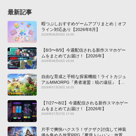
最新記事
暇つぶしおすすめゲームアプリまとめ｜オフ
ライン対応あり【2026年8月】
2026年08月05日 10:00
【8/3〜8/9】今週配信される新作スマホゲー
ムをまとめてお届け！【2026年】
2026年08月04日 16:00
自由な育成と手軽な探索機能！ライトカジュ
アルMMORPG『勇者連盟：暁の遠征』【最
新作PICKUP】
2026年07月28日 18:20
【7/27〜8/2】今週配信される新作スマホゲー
ムをまとめてお届け！【2026年】
2026年07月27日 17:00
片手で爽快ハクスラ！ザクザク討伐して神装
備を集める放置RPG『魔境トレハン：放置で