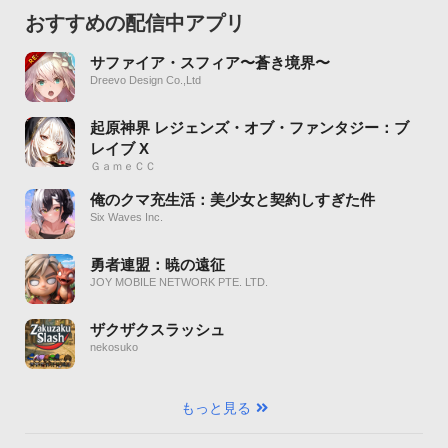
おすすめの配信中アプリ
サファイア・スフィア〜蒼き境界〜
Dreevo Design Co.,Ltd
起原神界 レジェンズ・オブ・ファンタジー：ブ
レイブ X
ＧａｍｅＣＣ
俺のクマ充生活：美少女と契約しすぎた件
Six Waves Inc.
勇者連盟：暁の遠征
JOY MOBILE NETWORK PTE. LTD.
ザクザクスラッシュ
nekosuko
もっと見る