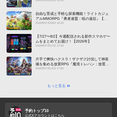
2026年08月04日 16:00
自由な育成と手軽な探索機能！ライトカジュ
アルMMORPG『勇者連盟：暁の遠征』【最
新作PICKUP】
2026年07月28日 18:20
【7/27〜8/2】今週配信される新作スマホゲー
ムをまとめてお届け！【2026年】
2026年07月27日 17:00
片手で爽快ハクスラ！ザクザク討伐して神装
備を集める放置RPG『魔境トレハン：放置で
神装備』【最新作PICKUP】
2026年07月14日 17:00
もっと見る
予約トップ10
公式Xアカウントはこちら