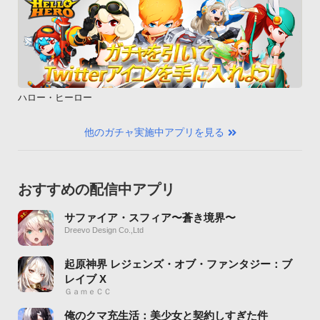
ハロー・ヒーロー
他のガチャ実施中アプリを見る
おすすめの配信中アプリ
サファイア・スフィア〜蒼き境界〜
Dreevo Design Co.,Ltd
起原神界 レジェンズ・オブ・ファンタジー：ブ
レイブ X
ＧａｍｅＣＣ
俺のクマ充生活：美少女と契約しすぎた件