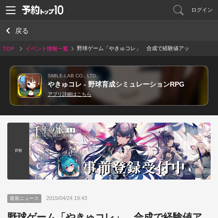
ログイン
戻る
野球ゲーム「やきゅコレ」 合成で経験値アッ
TOP
イベント情報一覧
プ！「スタミナガールズ」をご紹介♪
SMILE-LAB CO., LTD.
やきゅコレ - 野球育成シミュレーションRPG
アプリ詳細はこちら
PR
2015/04/24 19:43
最新ニュース
野球ゲーム「やきゅコレ」 合成で経験値ア