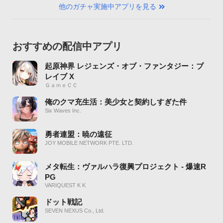
他のガチャ実施中アプリを見る
おすすめの配信中アプリ
起原神界 レジェンズ・オブ・ファンタジー：ブ
レイブ X
ＧａｍｅＣＣ
俺のクマ充生活：美少女と契約しすぎた件
Six Waves Inc.
勇者連盟：暁の遠征
JOY MOBILE NETWORK PTE. LTD.
メタ転生：ヴァルハラ復興プロジェクト - 爆速R
PG
VARIQUEST K K
ドット戦記
SEVEN NEXUS Co., Ltd.