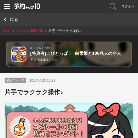
ログイン
戻る
TOP
イベント情報一覧
片手でラクラク操作♪
KITTEN GAMES
[特典有]こびとっぱ！ -白雪姫と100兆人の小人-
アプリ詳細はこちら
2015/04/20 10:29
最新ニュース
片手でラクラク操作♪