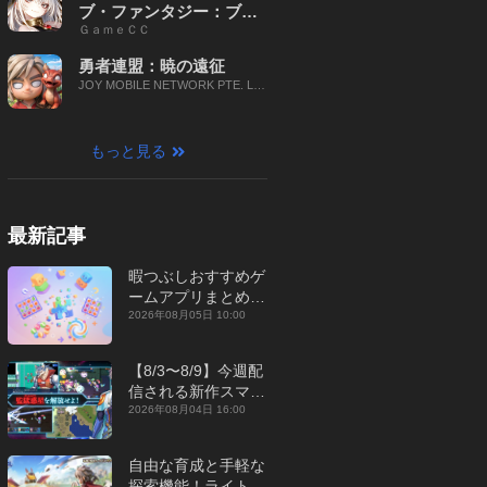
ブ・ファンタジー：ブレ
ＧａｍｅＣＣ
イブ X
勇者連盟：暁の遠征
JOY MOBILE NETWORK PTE. LT
D.
もっと見る
最新記事
暇つぶしおすすめゲ
ームアプリまとめ｜
オフライン対応あり
2026年08月05日 10:00
【2026年8月】
【8/3〜8/9】今週配
信される新作スマホ
ゲームをまとめてお
2026年08月04日 16:00
届け！【2026年】
自由な育成と手軽な
探索機能！ライトカ