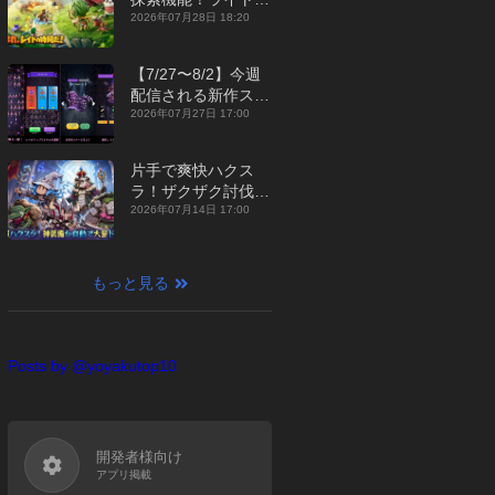
ジュアルMMORPG
2026年07月28日 18:20
『勇者連盟：暁の遠
征』【最新作PICKU
【7/27〜8/2】今週
P】
配信される新作スマ
ホゲームをまとめて
2026年07月27日 17:00
お届け！【2026
年】
片手で爽快ハクス
ラ！ザクザク討伐し
て神装備を集める放
2026年07月14日 17:00
置RPG『魔境トレハ
ン：放置で神装備』
【最新作PICKUP】
もっと見る
Posts by @yoyakutop10
開発者様向け
アプリ掲載