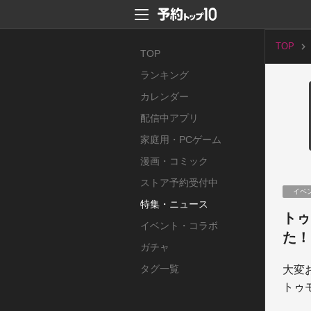
TOP
TOP
ランキング
カレンダー
配信中アプリ
家庭用・PCゲーム
漫画・コミック
ストア予約受付中
イベ
特集・ニュース
トゥ
イベント・コラボ
た！
ガチャ
タグ一覧
大変
トゥ