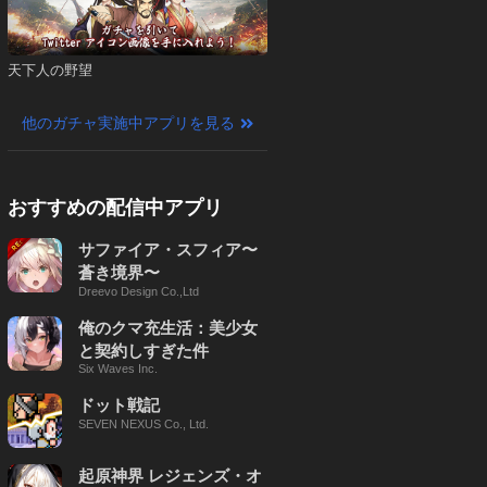
天下人の野望
他のガチャ実施中アプリを見る
おすすめの配信中アプリ
サファイア・スフィア〜
蒼き境界〜
Dreevo Design Co.,Ltd
俺のクマ充生活：美少女
と契約しすぎた件
Six Waves Inc.
ドット戦記
SEVEN NEXUS Co., Ltd.
起原神界 レジェンズ・オ