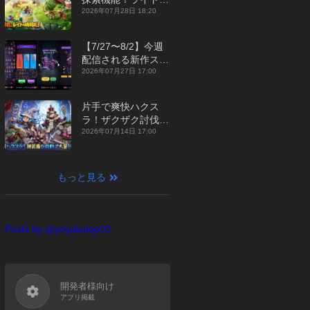
ジュアルMMORPG
2026年07月28日 18:20
『勇者連盟：暁の遠
征』【最新作PICKU
【7/27〜8/2】今週
P】
配信される新作スマ
ホゲームをまとめて
2026年07月27日 17:00
お届け！【2026
年】
片手で爽快ハクス
ラ！ザクザク討伐し
て神装備を集める放
2026年07月14日 17:00
置RPG『魔境トレハ
ン：放置で神装備』
【最新作PICKUP】
もっと見る
Posts by @yoyakutop10
開発者様向け
アプリ掲載