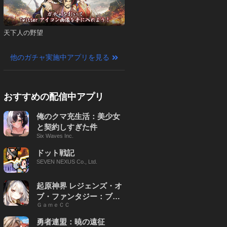
天下人の野望
他のガチャ実施中アプリを見る
おすすめの配信中アプリ
俺のクマ充生活：美少女
と契約しすぎた件
Six Waves Inc.
ドット戦記
SEVEN NEXUS Co., Ltd.
起原神界 レジェンズ・オ
ブ・ファンタジー：ブレ
ＧａｍｅＣＣ
イブ X
勇者連盟：暁の遠征