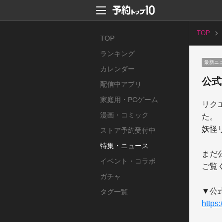
TOP
TOP
ランキング
最新ニ
カレンダー
公式
配信中アプリ
家庭用・PCゲーム
リク
漫画・コミック
た。

妖怪
ストア予約受付中
特集・ニュース
まだ
イベント・コラボ
ご覧
ガチャ
タグ一覧
https: