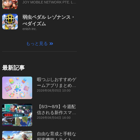
JOY MOBILE NETWORK PTE. LT
D.
弱虫ペダル レゾナンス・
ぺダイズム
enish inc.
もっと見る
最新記事
暇つぶしおすすめゲ
ームアプリまとめ｜
オフライン対応あり
2026年08月05日 10:00
【2026年8月】
【8/3〜8/9】今週配
信される新作スマホ
ゲームをまとめてお
2026年08月04日 16:00
届け！【2026年】
自由な育成と手軽な
探索機能！ライトカ