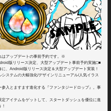
れはアップデートの事前予約です。※

ndroid版リリース決定、大型アップデート事前予約実施□■ 

に、Android版リリース決定＆大型アップデート実装！ 

ルシステムの大幅強化/デザインリニューアル/人気イラス
ー参入とますます進化する『ファンタジードロップ』。事
限定アイテムをゲットして、スタートダッシュを優位に進
！
