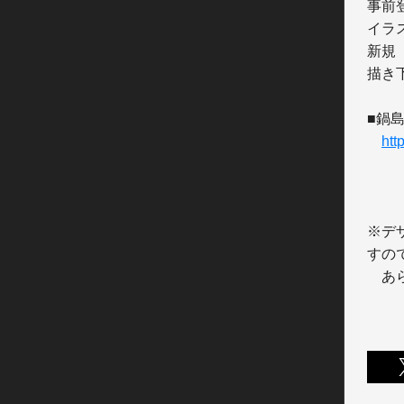
事前
イラ
新規

描き
■鍋島
htt
※デ
すので