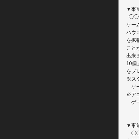
▼事
  ◯◯「精霊の涙」10個◯◯

ゲー
ハウス
を拡
ことが
出来
10個」
をプ
※スタ
　ゲ
※アニ
　ゲ
▼事
　◯