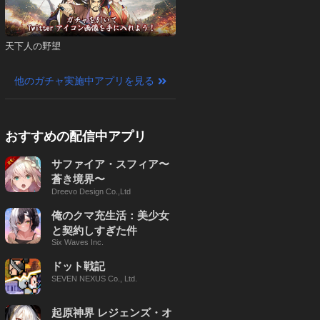
天下人の野望
他のガチャ実施中アプリを見る
おすすめの配信中アプリ
サファイア・スフィア〜
蒼き境界〜
Dreevo Design Co.,Ltd
俺のクマ充生活：美少女
と契約しすぎた件
Six Waves Inc.
ドット戦記
SEVEN NEXUS Co., Ltd.
起原神界 レジェンズ・オ