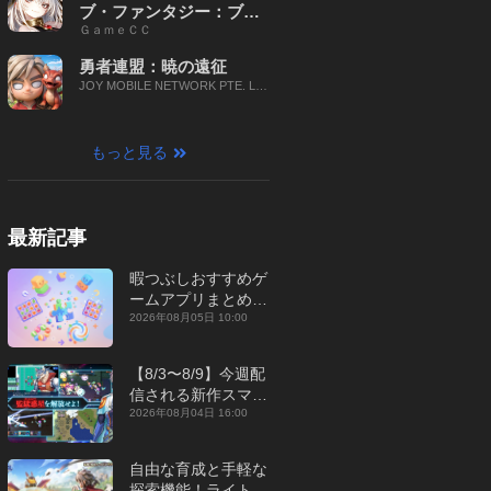
ブ・ファンタジー：ブレ
ＧａｍｅＣＣ
イブ X
勇者連盟：暁の遠征
JOY MOBILE NETWORK PTE. LT
D.
もっと見る
最新記事
暇つぶしおすすめゲ
ームアプリまとめ｜
オフライン対応あり
2026年08月05日 10:00
【2026年8月】
【8/3〜8/9】今週配
信される新作スマホ
ゲームをまとめてお
2026年08月04日 16:00
届け！【2026年】
自由な育成と手軽な
探索機能！ライトカ