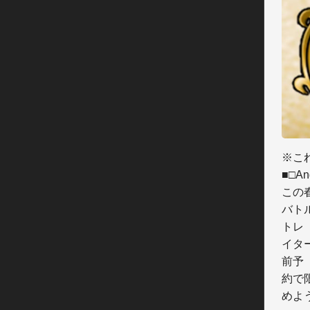
※こ
■□A
この春
バト
トレ

イタ
前予

約で
めよう