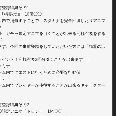
前登録特典その1

ム内で消費することで、スタミナを完全回復したりアニマ


張、ガチャ限定アニマを引くことが出来る究極召喚をする


ます。今回の事前登録をしていただいた方には「精霊の涙


レゼント！究極召喚2回分引くことが出来ます！！

ミナ

ーム内でクエストに行くために必要な行動値

マ

ーム内でプレイヤーが使役することが出来るキャラクター

前登録特典その2

◯限定アニマ「ドロシー」1体◯◯
