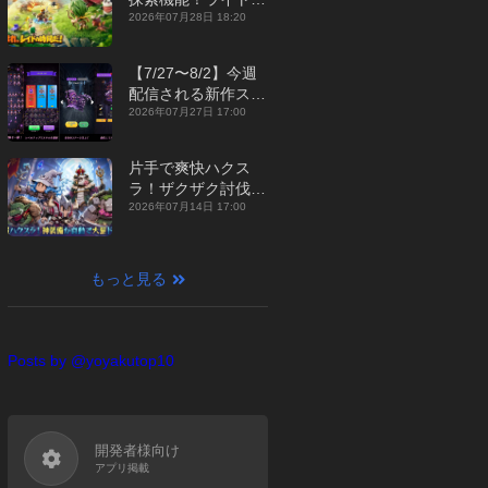
ジュアルMMORPG
2026年07月28日 18:20
『勇者連盟：暁の遠
征』【最新作PICKU
【7/27〜8/2】今週
P】
配信される新作スマ
ホゲームをまとめて
2026年07月27日 17:00
お届け！【2026
年】
片手で爽快ハクス
ラ！ザクザク討伐し
て神装備を集める放
2026年07月14日 17:00
置RPG『魔境トレハ
ン：放置で神装備』
【最新作PICKUP】
もっと見る
Posts by @yoyakutop10
開発者様向け
アプリ掲載