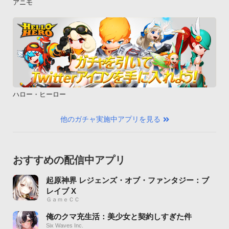
アニモ
ハロー・ヒーロー
他のガチャ実施中アプリを見る
おすすめの配信中アプリ
起原神界 レジェンズ・オブ・ファンタジー：ブ
レイブ X
ＧａｍｅＣＣ
俺のクマ充生活：美少女と契約しすぎた件
Six Waves Inc.