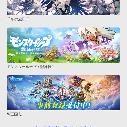
千年の旅ELF
モンスターループ：獣神転生
W三国志