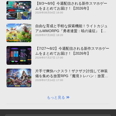
【8/3〜8/9】今週配信される新作スマホゲー
ムをまとめてお届け！【2026年】
2026年08月04日 16:00
自由な育成と手軽な探索機能！ライトカジュ
アルMMORPG『勇者連盟：暁の遠征』【最
新作PICKUP】
2026年07月28日 18:20
【7/27〜8/2】今週配信される新作スマホゲー
ムをまとめてお届け！【2026年】
2026年07月27日 17:00
片手で爽快ハクスラ！ザクザク討伐して神装
備を集める放置RPG『魔境トレハン：放置で
神装備』【最新作PICKUP】
2026年07月14日 17:00
もっと見る