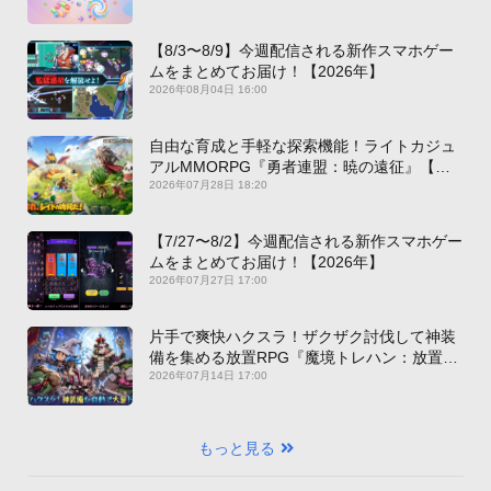
【8/3〜8/9】今週配信される新作スマホゲー
ムをまとめてお届け！【2026年】
2026年08月04日 16:00
自由な育成と手軽な探索機能！ライトカジュ
アルMMORPG『勇者連盟：暁の遠征』【最
新作PICKUP】
2026年07月28日 18:20
【7/27〜8/2】今週配信される新作スマホゲー
ムをまとめてお届け！【2026年】
2026年07月27日 17:00
片手で爽快ハクスラ！ザクザク討伐して神装
備を集める放置RPG『魔境トレハン：放置で
神装備』【最新作PICKUP】
2026年07月14日 17:00
もっと見る