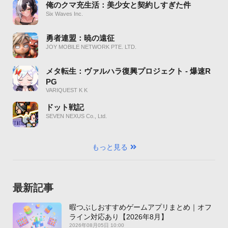
俺のクマ充生活：美少女と契約しすぎた件
Six Waves Inc.
勇者連盟：暁の遠征
JOY MOBILE NETWORK PTE. LTD.
メタ転生：ヴァルハラ復興プロジェクト - 爆速R
PG
VARIQUEST K K
ドット戦記
SEVEN NEXUS Co., Ltd.
もっと見る
最新記事
暇つぶしおすすめゲームアプリまとめ｜オフ
ライン対応あり【2026年8月】
2026年08月05日 10:00