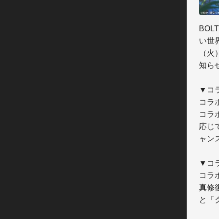
BO
い世
（火
知ら
▼コ
コラ
コラ
応じ
ャン
▼コ
コラ
真修
と「