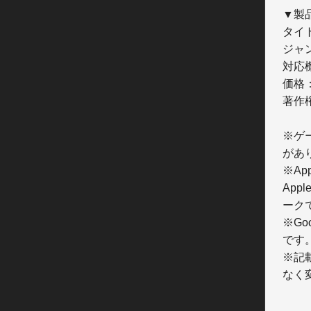
▼製品
タイ
ジャ
対応機
価格
著作権表
※ゲ
があり
※Ap
Appl
ークで
※Goo
です。
※記
なく