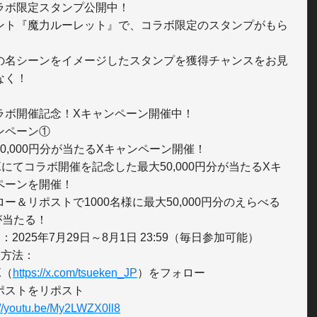
ラボ限定スタンプ公開中！

ント『魔力ルーレット』で、コラボ限定のスタンプがもら


の名シーンをイメージしたスタンプを獲得チャンスをお見
く！

ラボ開催記念！Xキャンペーン開催中！

ンペーン①

0,000円分が当たるXキャンペーン開催！

Xにてコラボ開催を記念した最大50,000円分が当たるXキ
ペーンを開催！

ー＆リポストで1000名様に最大50,000円分のえらべる
が当たる！

：2025年7月29日～8月1日 23:59（毎日参加可能）

方法：

X（
https://x.com/tsueken_JP
）をフォロー

://youtu.be/My2LWZX0ll8