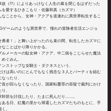
事故（!?）によりあっけなく人生の幕を閉じるはずだった

ムを愛するひきこもり・佐藤和真（カズマ）

んなことから、女神・アクアを道連れに異世界転生するこ


PGゲームのような異世界で、憧れの冒険者生活エンジョ
せ勇者！」と舞い上がったのも束の間、転生したカズマに
介なことばかり降りかかる。

ブルメーカーの駄女神・アクア、中二病をこじらせた魔法
・めぐみん、

ノンストップな女騎士・ダクネスという、

だけは高いのにとんでもなく残念な３人とパーティを組む
になったり、

で首が回らなくなったり、国家転覆罪の容疑で裁判にかけ
り、

軍幹部を討伐したり、たまに死んだり……。

なある日、紅魔の里から帰還したカズマたちのもとに、手
く。
