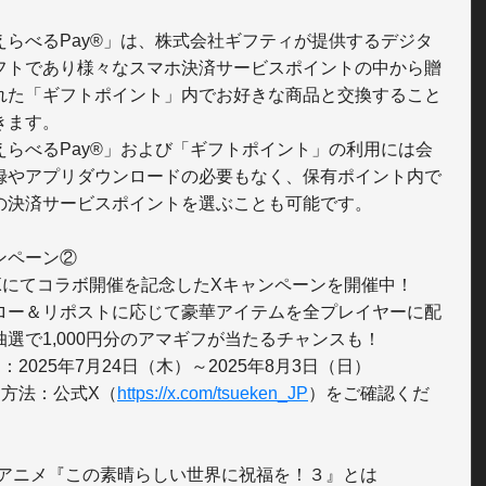
えらべるPay®」は、株式会社ギフティが提供するデジタ
フトであり様々なスマホ決済サービスポイントの中から贈
れた「ギフトポイント」内でお好きな商品と交換すること
きます。

えらべるPay®」および「ギフトポイント」の利用には会
録やアプリダウンロードの必要もなく、保有ポイント内で
の決済サービスポイントを選ぶことも可能です。

ンペーン②

Xにてコラボ開催を記念したXキャンペーンを開催中！

ロー＆リポストに応じて豪華アイテムを全プレイヤーに配
抽選で1,000円分のアマギフが当たるチャンスも！

：2025年7月24日（木）～2025年8月3日（日）

加方法：公式X（
https://x.com/tsueken_JP
）をご確認くだ


Vアニメ『この素晴らしい世界に祝福を！３』とは
