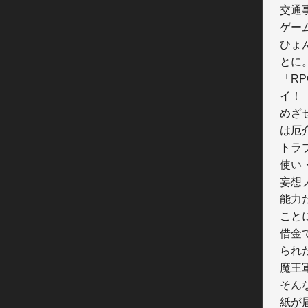
交通
ゲー
ひょ
とに。
「R
イ！

めざ
は厄
トラ
使い
妄想
能力
こと
借金
られた
魔王
そん
紙が届