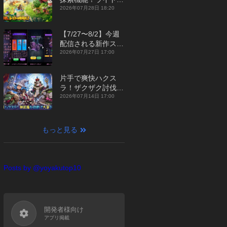
ジュアルMMORPG
2026年07月28日 18:20
『勇者連盟：暁の遠
征』【最新作PICKU
【7/27〜8/2】今週
P】
配信される新作スマ
ホゲームをまとめて
2026年07月27日 17:00
お届け！【2026
年】
片手で爽快ハクス
ラ！ザクザク討伐し
て神装備を集める放
2026年07月14日 17:00
置RPG『魔境トレハ
ン：放置で神装備』
【最新作PICKUP】
もっと見る
Posts by @yoyakutop10
開発者様向け
アプリ掲載