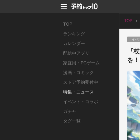
TOP
TOP
ランキング
イベ
カレンダー
『杖
配信中アプリ
を！
家庭用・PCゲーム
漫画・コミック
ストア予約受付中
特集・ニュース
イベント・コラボ
ガチャ
タグ一覧