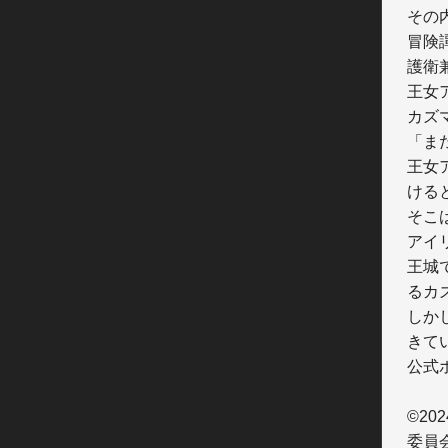
その
冒険
護衛
王女
カズ
「ま
王女
けると
そこ
アイ
王城
るカズ
しか
きて
公式
©20
委員会