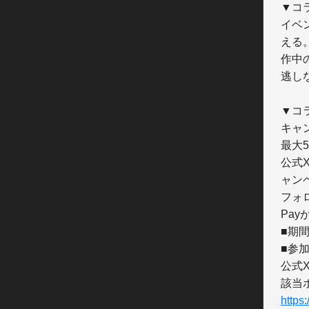
▼コ
イベ
える。
作中
逃しな
▼コ
キャ
最大5
公式
ャン
フォロ
Pay
■期間
■参加
公式
https