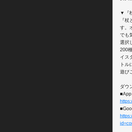
▼『
『杖
す。
でも
選択
20
イス
トル
遊び
ダウ
https
https
id=co