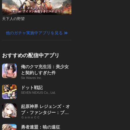
天下人の野望
他のガチャ実施中アプリを見る
おすすめの配信中アプリ
俺のクマ充生活：美少女
と契約しすぎた件
Six Waves Inc.
ドット戦記
SEVEN NEXUS Co., Ltd.
起原神界 レジェンズ・オ
ブ・ファンタジー：ブレ
ＧａｍｅＣＣ
イブ X
勇者連盟：暁の遠征