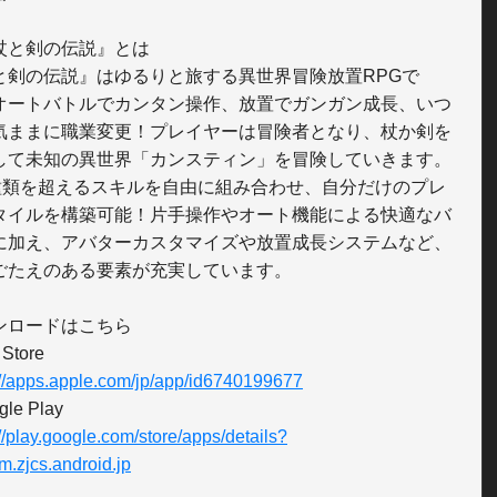
杖と剣の伝説』とは

と剣の伝説』はゆるりと旅する異世界冒険放置RPGで
オートバトルでカンタン操作、放置でガンガン成長、いつ
気ままに職業変更！プレイヤーは冒険者となり、杖か剣を
して未知の異世界「カンスティン」を冒険していきます。
0種類を超えるスキルを自由に組み合わせ、自分だけのプレ
タイルを構築可能！片手操作やオート機能による快適なバ
に加え、アバターカスタマイズや放置成長システムなど、
ごたえのある要素が充実しています。

ンロードはこちら

://apps.apple.com/jp/app/id6740199677
://play.google.com/store/apps/details?
m.zjcs.android.jp