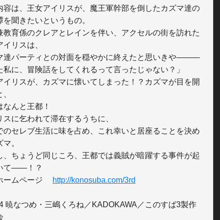
内容は、王女アイリスが、魔王軍幹部を倒したカズマ達の

譚を聞きたいというもの。

兼教育係のクレアとレインを伴い、アクセルの街を訪れた
アイリスは、

マ達パーティとの対面を穏やかに終えたと思いきや―――

た私に、冒険話をしてくれるって言ったじゃない？」

アイリスが、カズマに懐いてしまった！？カズマが目を開
、

はなんと王都！

リスに乞われて滞在するうちに、

でのセレブ生活に味を占め、これ幸いと居座ることを決め
マ。

し、ちょうど同じころ、王都では義賊が暗躍する事件が起
いて――！？

ホームページ 　
http://konosuba.com/3rd
24 暁なつめ・三嶋くろね／KADOKAWA／このすば3製作

