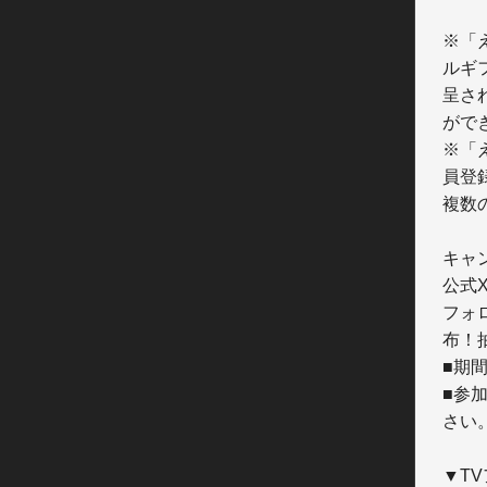
※「
ルギ
呈さ
がで
※「
員登
複数
キャ
公式
フォ
布！
■期間
■参
さい。
▼T