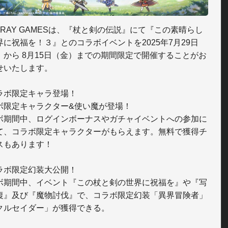
LTRAY GAMESは、『杖と剣の伝説』にて『この素晴らし
界に祝福を！３』とのコラボイベントを2025年7月29日
）から 8月15日（金）までの期間限定で開催することがお
せいたします。

ラボ限定キャラ登場！

ボ限定キャラクター&使い魔が登場！

ボ期間中、ログインボーナスやガチャイベントへの参加に
て、コラボ限定キャラクターがもらえます。無料で獲得チ
スもあります！

ラボ限定幻装大公開！

ボ期間中、イベント『この杖と剣の世界に祝福を』や『写
復』及び『魔物討伐』で、コラボ限定幻装「異界冒険者」
クルセイダー」が獲得できる。
