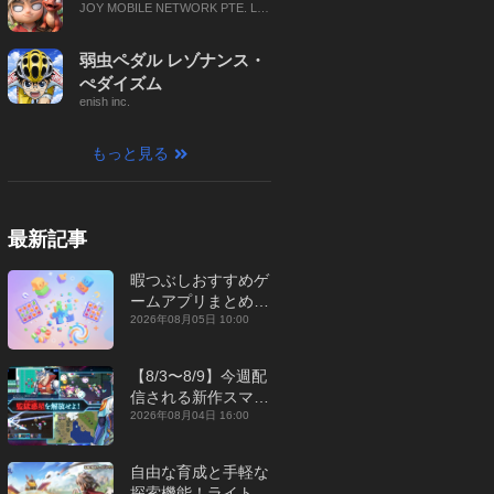
JOY MOBILE NETWORK PTE. LT
D.
弱虫ペダル レゾナンス・
ぺダイズム
enish inc.
もっと見る
最新記事
暇つぶしおすすめゲ
ームアプリまとめ｜
オフライン対応あり
2026年08月05日 10:00
【2026年8月】
【8/3〜8/9】今週配
信される新作スマホ
ゲームをまとめてお
2026年08月04日 16:00
届け！【2026年】
自由な育成と手軽な
探索機能！ライトカ