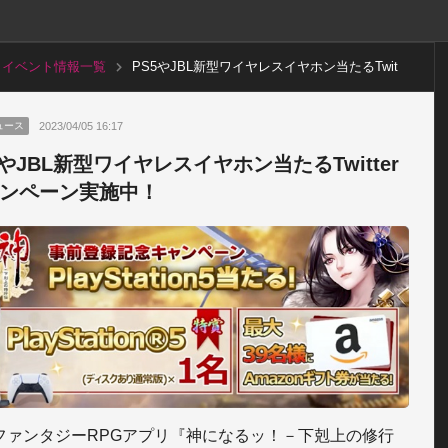
イベント情報一覧
PS5やJBL新型ワイヤレスイヤホン当たるTwit
terキャンペーン実施中！
2023/04/05 16:17
ュース
5やJBL新型ワイヤレスイヤホン当たるTwitter
ンペーン実施中！
ファンタジーRPGアプリ『神になるッ！－下剋上の修行