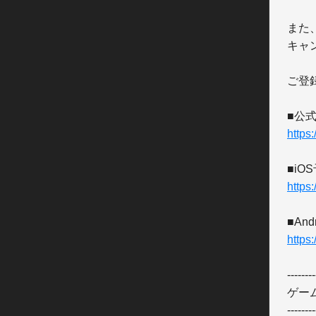
また
キャ
ご登
https
https
https
--------
ゲー
--------