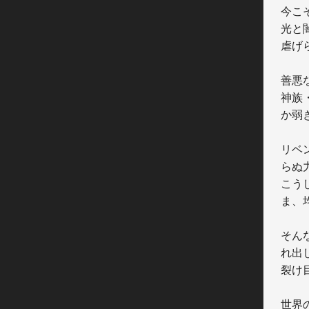
今こ
光と
虐げ
善悪
神族
か弱
リベ
らぬ
こう
ま、
そん
れ出
裂け
世界