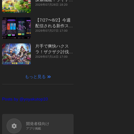
ジュアルMMORPG
2026年07月28日 18:20
『勇者連盟：暁の遠
征』【最新作PICKU
【7/27〜8/2】今週
P】
配信される新作スマ
ホゲームをまとめて
2026年07月27日 17:00
お届け！【2026
年】
片手で爽快ハクス
ラ！ザクザク討伐し
て神装備を集める放
2026年07月14日 17:00
置RPG『魔境トレハ
ン：放置で神装備』
【最新作PICKUP】
もっと見る
Posts by @yoyakutop10
開発者様向け
アプリ掲載