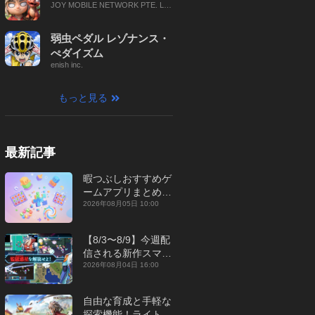
JOY MOBILE NETWORK PTE. LT
D.
弱虫ペダル レゾナンス・
ぺダイズム
enish inc.
もっと見る
最新記事
暇つぶしおすすめゲ
ームアプリまとめ｜
オフライン対応あり
2026年08月05日 10:00
【2026年8月】
【8/3〜8/9】今週配
信される新作スマホ
ゲームをまとめてお
2026年08月04日 16:00
届け！【2026年】
自由な育成と手軽な
探索機能！ライトカ