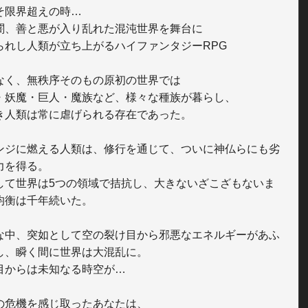
そ限界超えの時…

闇、善と悪が入り乱れた混沌世界を舞台に

られし人類が立ち上がるハイファンタジーRPG

なく、無秩序そのもの原初の世界では

・妖魔・巨人・魔族など、様々な種族が暮らし、

き人類は常に虐げられる存在であった。

ンジに燃える人類は、修行を通じて、ついに神仏らにも劣
力を得る。

して世界は5つの領域で拮抗し、大きないざこざもないま
均衡は千年続いた。

な中、突如として空の裂け目から邪悪なエネルギーがあふ
し、瞬く間に世界は大混乱に。

目からは未知なる時空が…

の危機を感じ取ったあなたは、
