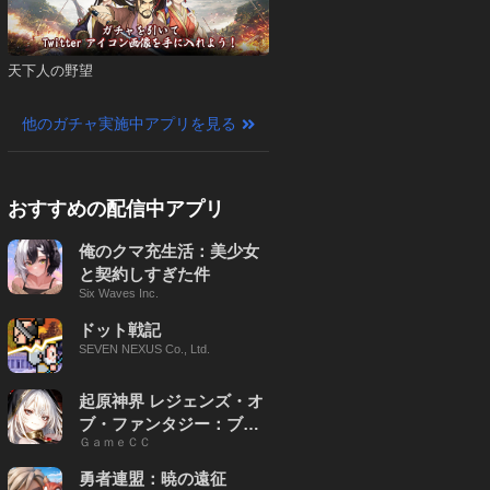
天下人の野望
他のガチャ実施中アプリを見る
おすすめの配信中アプリ
俺のクマ充生活：美少女
と契約しすぎた件
Six Waves Inc.
ドット戦記
SEVEN NEXUS Co., Ltd.
起原神界 レジェンズ・オ
ブ・ファンタジー：ブレ
ＧａｍｅＣＣ
イブ X
勇者連盟：暁の遠征