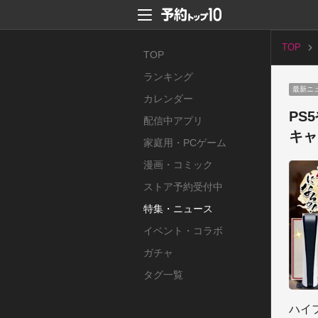
TOP
TOP
ランキング
最新ニ
カレンダー
PS
配信中アプリ
キャ
家庭用・PCゲーム
漫画・コミック
ストア予約受付中
特集・ニュース
イベント・コラボ
ガチャ
タグ一覧
ハイ