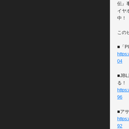
伝』事
イヤ
中！

この
https
04
■JB
https
96
https
92