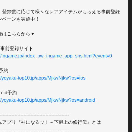
、登録数に応じて様々なレアアイテムがもらえる事前登録
ンペーンも実施中！

録はこちらから▼

://ingame.jp/index_pw_ingame_app_sns.html?event=0
://yoyaku-top10.jp/apps/MjkwNjkw?os=ios
://yoyaku-top10.jp/apps/MjkwNjkw?os=android
-----------------------------------------------

ムアプリ『神になるッ！－下剋上の修行伝』とは

-----------------------------------------------
