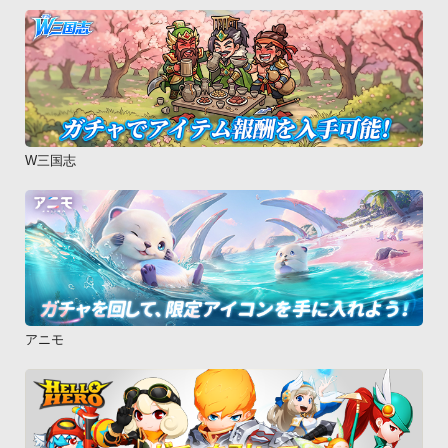
W三国志
アニモ