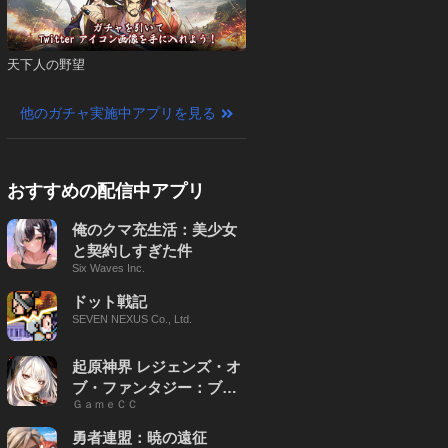
天下人の野望
他のガチャ実施中アプリを見る
おすすめの配信中アプリ
俺のクマ充生活：美少女
と契約しすぎた件
Six Waves Inc.
ドット戦記
SEVEN NEXUS Co., Ltd.
起原神界 レジェンズ・オ
ブ・ファンタジー：ブレ
ＧａｍｅＣＣ
イブ X
勇者連盟：暁の遠征