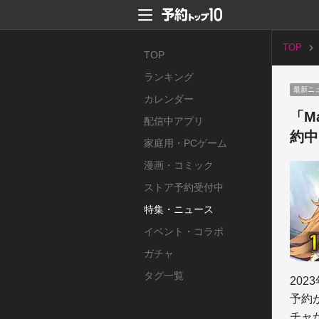
TOP
TOP
ランキング
最新ニ
カレンダー
「M
配信中アプリ
約中
家庭用・PCゲーム
漫画・コミック
ストア予約受付中
特集・ニュース
イベント・コラボ
ガチャ
タグ一覧
202
予約
チャ