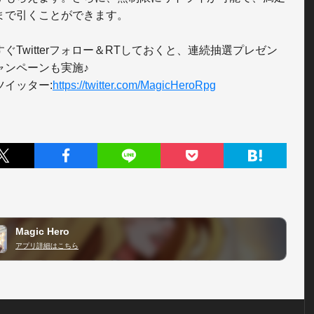
まで引くことができます。

ぐTwitterフォロー＆RTしておくと、連続抽選プレゼン
ャンペーンも実施♪

ツイッター:
https://twitter.com/MagicHeroRpg
Magic Hero
アプリ詳細はこちら