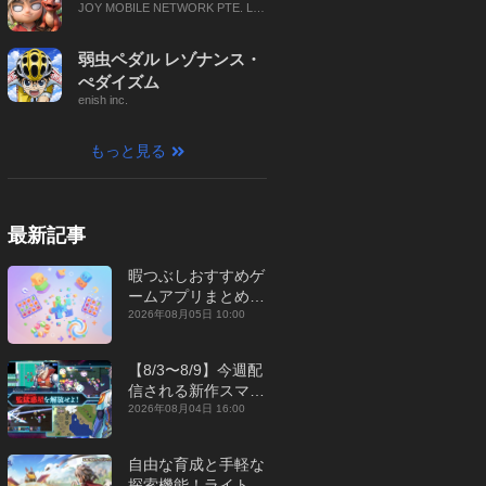
JOY MOBILE NETWORK PTE. LT
D.
弱虫ペダル レゾナンス・
ぺダイズム
enish inc.
もっと見る
最新記事
暇つぶしおすすめゲ
ームアプリまとめ｜
オフライン対応あり
2026年08月05日 10:00
【2026年8月】
【8/3〜8/9】今週配
信される新作スマホ
ゲームをまとめてお
2026年08月04日 16:00
届け！【2026年】
自由な育成と手軽な
探索機能！ライトカ