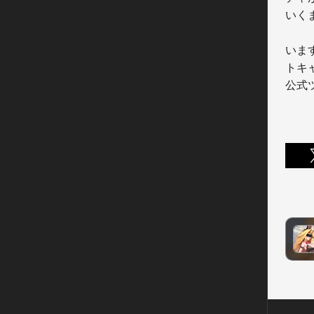
いく
います
トキ
公式