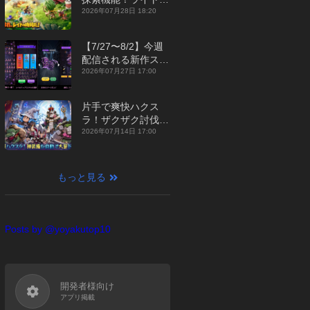
ジュアルMMORPG
2026年07月28日 18:20
『勇者連盟：暁の遠
征』【最新作PICKU
【7/27〜8/2】今週
P】
配信される新作スマ
ホゲームをまとめて
2026年07月27日 17:00
お届け！【2026
年】
片手で爽快ハクス
ラ！ザクザク討伐し
て神装備を集める放
2026年07月14日 17:00
置RPG『魔境トレハ
ン：放置で神装備』
【最新作PICKUP】
もっと見る
Posts by @yoyakutop10
開発者様向け
アプリ掲載