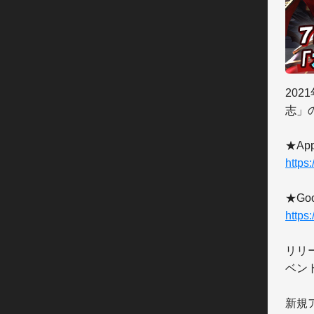
202
志」
https
https
リリ
ベン
新規