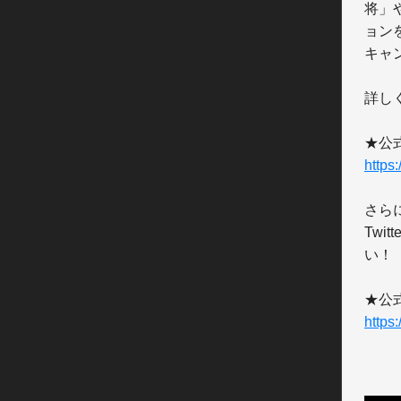
将」
ョン
キャ
詳し
https
さら
Tw
い！

https