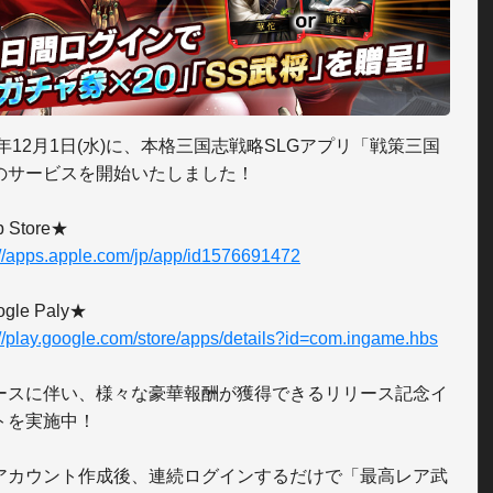
1年12月1日(水)に、本格三国志戦略SLGアプリ「戦策三国
のサービスを開始いたしました！

://apps.apple.com/jp/app/id1576691472
://play.google.com/store/apps/details?id=com.ingame.hbs
ースに伴い、様々な豪華報酬が獲得できるリリース記念イ
トを実施中！

アカウント作成後、連続ログインするだけで「最高レア武