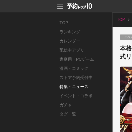
TOP
TOP
ランキング
イベ
カレンダー
本格
配信中アプリ
式リ
家庭用・PCゲーム
漫画・コミック
ストア予約受付中
特集・ニュース
イベント・コラボ
ガチャ
タグ一覧