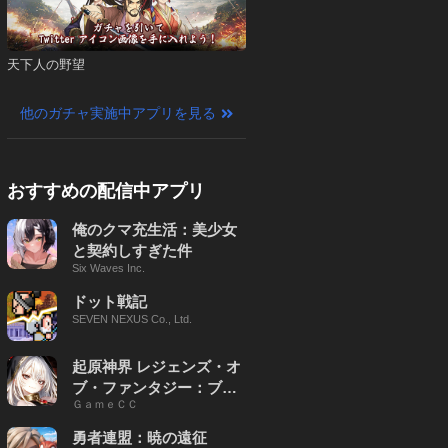
天下人の野望
他のガチャ実施中アプリを見る
おすすめの配信中アプリ
俺のクマ充生活：美少女
と契約しすぎた件
Six Waves Inc.
ドット戦記
SEVEN NEXUS Co., Ltd.
起原神界 レジェンズ・オ
ブ・ファンタジー：ブレ
ＧａｍｅＣＣ
イブ X
勇者連盟：暁の遠征