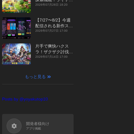
ジュアルMMORPG
2026年07月28日 18:20
『勇者連盟：暁の遠
征』【最新作PICKU
【7/27〜8/2】今週
P】
配信される新作スマ
ホゲームをまとめて
2026年07月27日 17:00
お届け！【2026
年】
片手で爽快ハクス
ラ！ザクザク討伐し
て神装備を集める放
2026年07月14日 17:00
置RPG『魔境トレハ
ン：放置で神装備』
【最新作PICKUP】
もっと見る
Posts by @yoyakutop10
開発者様向け
アプリ掲載