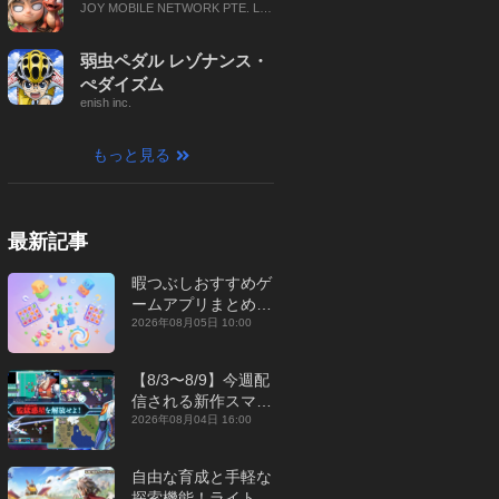
JOY MOBILE NETWORK PTE. LT
D.
弱虫ペダル レゾナンス・
ぺダイズム
enish inc.
もっと見る
最新記事
暇つぶしおすすめゲ
ームアプリまとめ｜
オフライン対応あり
2026年08月05日 10:00
【2026年8月】
【8/3〜8/9】今週配
信される新作スマホ
ゲームをまとめてお
2026年08月04日 16:00
届け！【2026年】
自由な育成と手軽な
探索機能！ライトカ