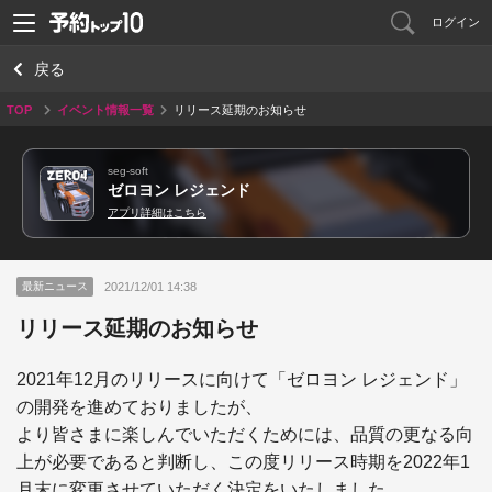
ログイン
戻る
TOP
イベント情報一覧
リリース延期のお知らせ
seg-soft
ゼロヨン レジェンド
アプリ詳細はこちら
2021/12/01 14:38
最新ニュース
リリース延期のお知らせ
2021年12月のリリースに向けて「ゼロヨン レジェンド」
の開発を進めておりましたが、

より皆さまに楽しんでいただくためには、品質の更なる向
上が必要であると判断し、この度リリース時期を2022年1
月末に変更させていただく決定をいたしました。
