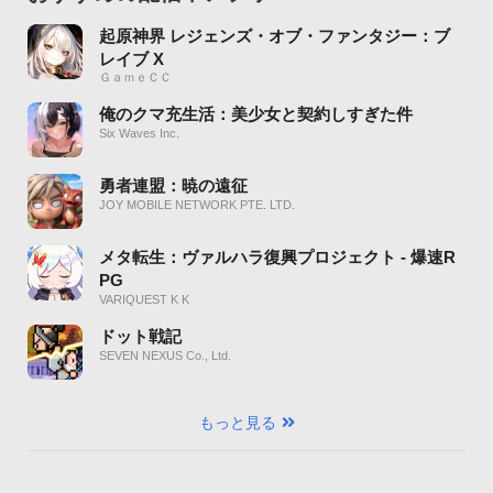
起原神界 レジェンズ・オブ・ファンタジー：ブ
レイブ X
ＧａｍｅＣＣ
俺のクマ充生活：美少女と契約しすぎた件
Six Waves Inc.
勇者連盟：暁の遠征
JOY MOBILE NETWORK PTE. LTD.
メタ転生：ヴァルハラ復興プロジェクト - 爆速R
PG
VARIQUEST K K
ドット戦記
SEVEN NEXUS Co., Ltd.
もっと見る