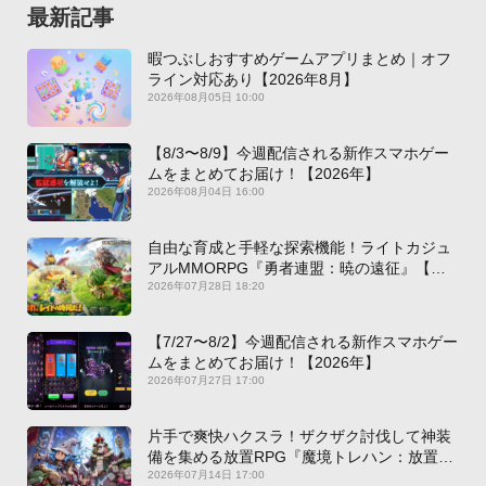
最新記事
暇つぶしおすすめゲームアプリまとめ｜オフ
ライン対応あり【2026年8月】
2026年08月05日 10:00
【8/3〜8/9】今週配信される新作スマホゲー
ムをまとめてお届け！【2026年】
2026年08月04日 16:00
自由な育成と手軽な探索機能！ライトカジュ
アルMMORPG『勇者連盟：暁の遠征』【最
新作PICKUP】
2026年07月28日 18:20
【7/27〜8/2】今週配信される新作スマホゲー
ムをまとめてお届け！【2026年】
2026年07月27日 17:00
片手で爽快ハクスラ！ザクザク討伐して神装
備を集める放置RPG『魔境トレハン：放置で
神装備』【最新作PICKUP】
2026年07月14日 17:00