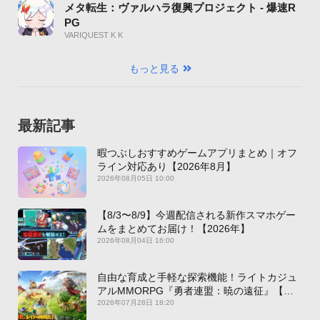
メタ転生：ヴァルハラ復興プロジェクト - 爆速R
PG
VARIQUEST K K
もっと見る
最新記事
暇つぶしおすすめゲームアプリまとめ｜オフ
ライン対応あり【2026年8月】
2026年08月05日 10:00
【8/3〜8/9】今週配信される新作スマホゲー
ムをまとめてお届け！【2026年】
2026年08月04日 16:00
自由な育成と手軽な探索機能！ライトカジュ
アルMMORPG『勇者連盟：暁の遠征』【最
新作PICKUP】
2026年07月28日 18:20