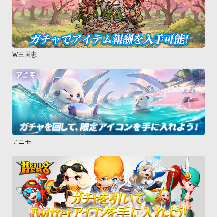
W三国志
アニモ