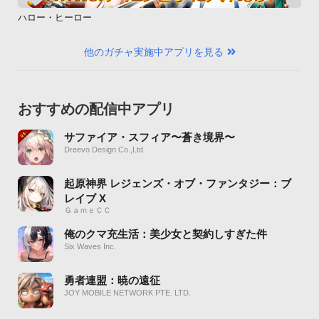
ハロー・ヒーロー
他のガチャ実施中アプリを見る
おすすめの配信中アプリ
サファイア・スフィア〜蒼き境界〜
Dreevo Design Co.,Ltd
起原神界 レジェンズ・オブ・ファンタジー：ブ
レイブ X
ＧａｍｅＣＣ
俺のクマ充生活：美少女と契約しすぎた件
Six Waves Inc.
勇者連盟：暁の遠征
JOY MOBILE NETWORK PTE. LTD.