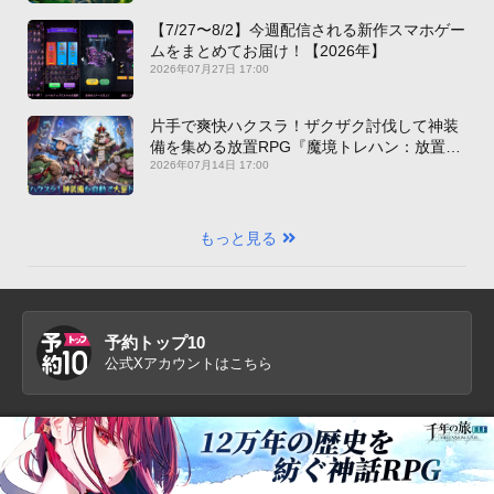
【7/27〜8/2】今週配信される新作スマホゲー
ムをまとめてお届け！【2026年】
2026年07月27日 17:00
片手で爽快ハクスラ！ザクザク討伐して神装
備を集める放置RPG『魔境トレハン：放置で
神装備』【最新作PICKUP】
2026年07月14日 17:00
もっと見る
予約トップ10
公式Xアカウントはこちら