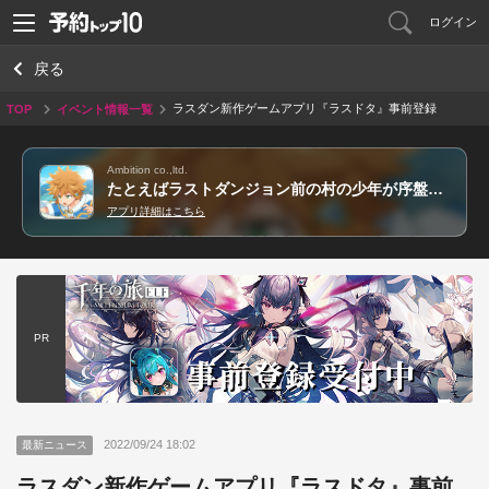
ログイン
戻る
ラスダン新作ゲームアプリ『ラスドタ』事前登録
TOP
イベント情報一覧
者数3万人達成！
Ambition co.,ltd.
たとえばラストダンジョン前の村の少年が序盤の街で暮らすような物語 ～ドタバタ英雄譚～
アプリ詳細はこちら
PR
2022/09/24 18:02
最新ニュース
ラスダン新作ゲームアプリ『ラスドタ』事前