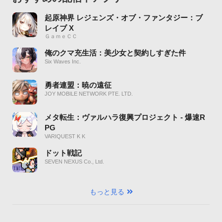
起原神界 レジェンズ・オブ・ファンタジー：ブ
レイブ X
ＧａｍｅＣＣ
俺のクマ充生活：美少女と契約しすぎた件
Six Waves Inc.
勇者連盟：暁の遠征
JOY MOBILE NETWORK PTE. LTD.
メタ転生：ヴァルハラ復興プロジェクト - 爆速R
PG
VARIQUEST K K
ドット戦記
SEVEN NEXUS Co., Ltd.
もっと見る