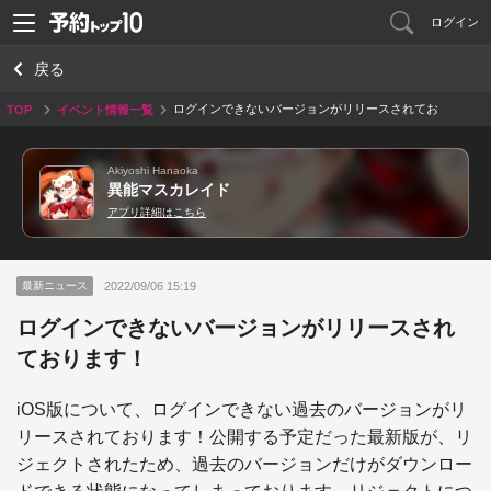
ログイン
戻る
ログインできないバージョンがリリースされてお
TOP
イベント情報一覧
ります！
Akiyoshi Hanaoka
異能マスカレイド
アプリ詳細はこちら
2022/09/06 15:19
最新ニュース
ログインできないバージョンがリリースされ
ております！
iOS版について、ログインできない過去のバージョンがリ
リースされております！公開する予定だった最新版が、リ
ジェクトされたため、過去のバージョンだけがダウンロー