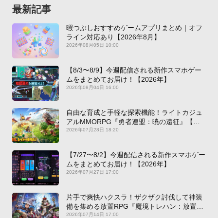
最新記事
暇つぶしおすすめゲームアプリまとめ｜オフ
ライン対応あり【2026年8月】
2026年08月05日 10:00
【8/3〜8/9】今週配信される新作スマホゲー
ムをまとめてお届け！【2026年】
2026年08月04日 16:00
自由な育成と手軽な探索機能！ライトカジュ
アルMMORPG『勇者連盟：暁の遠征』【最
新作PICKUP】
2026年07月28日 18:20
【7/27〜8/2】今週配信される新作スマホゲー
ムをまとめてお届け！【2026年】
2026年07月27日 17:00
片手で爽快ハクスラ！ザクザク討伐して神装
備を集める放置RPG『魔境トレハン：放置で
神装備』【最新作PICKUP】
2026年07月14日 17:00