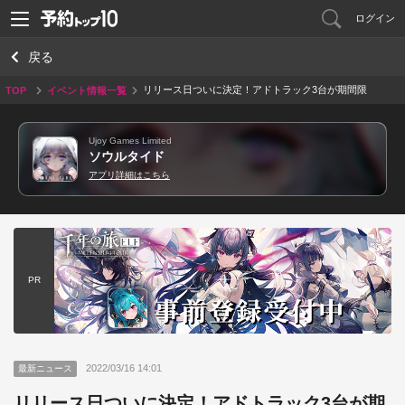
ログイン
戻る
リリース日ついに決定！アドトラック3台が期間限
TOP
イベント情報一覧
定で走行中！
Ujoy Games Limited
ソウルタイド
アプリ詳細はこちら
PR
2022/03/16 14:01
最新ニュース
リリース日ついに決定！アドトラック3台が期