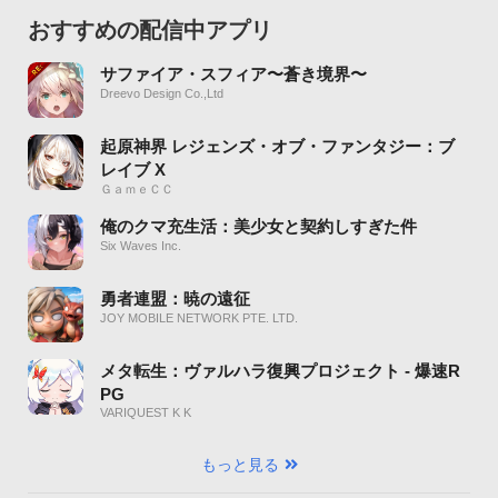
おすすめの配信中アプリ
サファイア・スフィア〜蒼き境界〜
Dreevo Design Co.,Ltd
起原神界 レジェンズ・オブ・ファンタジー：ブ
レイブ X
ＧａｍｅＣＣ
俺のクマ充生活：美少女と契約しすぎた件
Six Waves Inc.
勇者連盟：暁の遠征
JOY MOBILE NETWORK PTE. LTD.
メタ転生：ヴァルハラ復興プロジェクト - 爆速R
PG
VARIQUEST K K
もっと見る