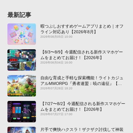
最新記事
暇つぶしおすすめゲームアプリまとめ｜オフ
ライン対応あり【2026年8月】
2026年08月05日 10:00
【8/3〜8/9】今週配信される新作スマホゲー
ムをまとめてお届け！【2026年】
2026年08月04日 16:00
自由な育成と手軽な探索機能！ライトカジュ
アルMMORPG『勇者連盟：暁の遠征』【最
新作PICKUP】
2026年07月28日 18:20
【7/27〜8/2】今週配信される新作スマホゲー
ムをまとめてお届け！【2026年】
2026年07月27日 17:00
片手で爽快ハクスラ！ザクザク討伐して神装