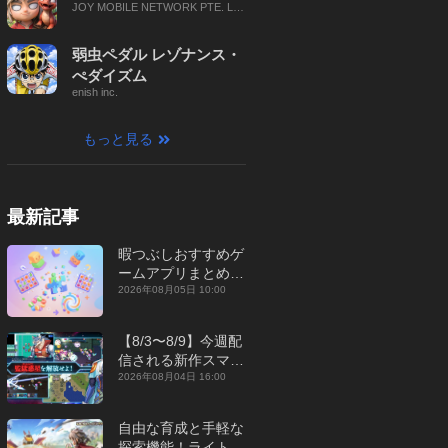
JOY MOBILE NETWORK PTE. LT
D.
弱虫ペダル レゾナンス・
ぺダイズム
enish inc.
もっと見る
最新記事
暇つぶしおすすめゲ
ームアプリまとめ｜
オフライン対応あり
2026年08月05日 10:00
【2026年8月】
【8/3〜8/9】今週配
信される新作スマホ
ゲームをまとめてお
2026年08月04日 16:00
届け！【2026年】
自由な育成と手軽な
探索機能！ライトカ