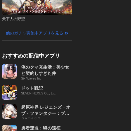
天下人の野望
他のガチャ実施中アプリを見る
おすすめの配信中アプリ
俺のクマ充生活：美少女
と契約しすぎた件
Six Waves Inc.
ドット戦記
SEVEN NEXUS Co., Ltd.
起原神界 レジェンズ・オ
ブ・ファンタジー：ブレ
ＧａｍｅＣＣ
イブ X
勇者連盟：暁の遠征