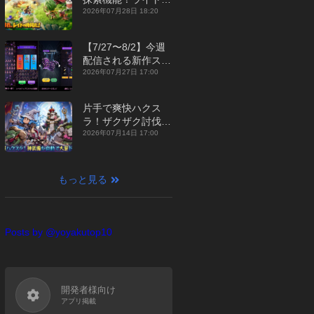
ジュアルMMORPG
2026年07月28日 18:20
『勇者連盟：暁の遠
征』【最新作PICKU
【7/27〜8/2】今週
P】
配信される新作スマ
ホゲームをまとめて
2026年07月27日 17:00
お届け！【2026
年】
片手で爽快ハクス
ラ！ザクザク討伐し
て神装備を集める放
2026年07月14日 17:00
置RPG『魔境トレハ
ン：放置で神装備』
【最新作PICKUP】
もっと見る
Posts by @yoyakutop10
開発者様向け
アプリ掲載