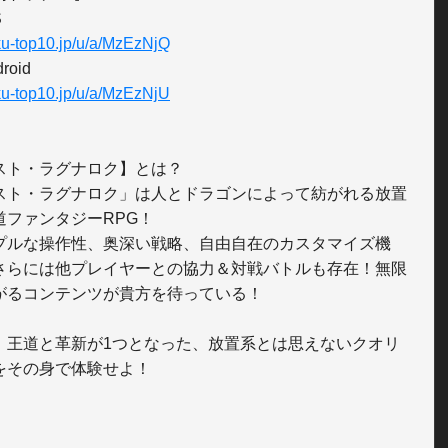
u-top10.jp/u/a/MzEzNjQ
u-top10.jp/u/a/MzEzNjU
スト・ラグナロク】とは？

スト・ラグナロク」は人とドラゴンによって紡がれる放置
道ファンタジーRPG！

プルな操作性、奥深い戦略、自由自在のカスタマイズ機
さらには他プレイヤーとの協力＆対戦バトルも存在！無限
がるコンテンツが貴方を待っている！

、王道と革新が1つとなった、放置系とは思えないクオリ