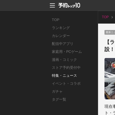
TOP
TOP
ランキング
最新ニ
カレンダー
【ラ
配信中アプリ
設！
家庭用・PCゲーム
漫画・コミック
ストア予約受付中
特集・ニュース
イベント・コラボ
ガチャ
タグ一覧
現在
ト・