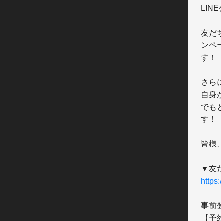
LI
友だ
ンペ
す！

さらに
自身
でも
す！

皆様
https
事前
【予約