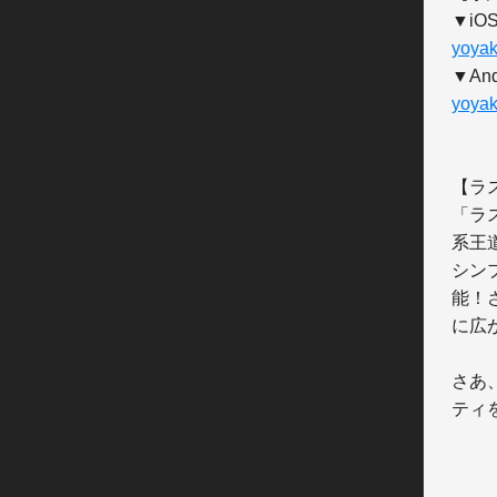
yoyak
yoyak
【ラ
「ラ
系王
シン
能！
に広
さあ