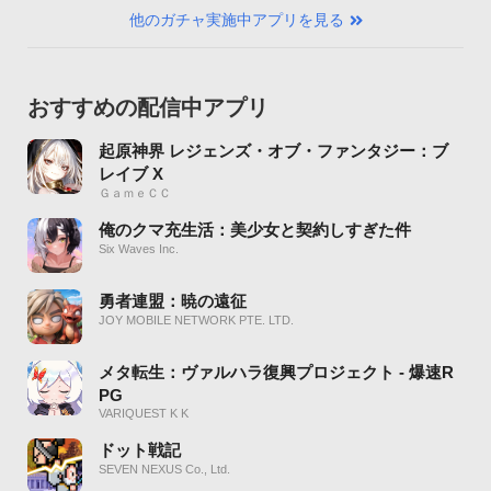
他のガチャ実施中アプリを見る
おすすめの配信中アプリ
起原神界 レジェンズ・オブ・ファンタジー：ブ
レイブ X
ＧａｍｅＣＣ
俺のクマ充生活：美少女と契約しすぎた件
Six Waves Inc.
勇者連盟：暁の遠征
JOY MOBILE NETWORK PTE. LTD.
メタ転生：ヴァルハラ復興プロジェクト - 爆速R
PG
VARIQUEST K K
ドット戦記
SEVEN NEXUS Co., Ltd.