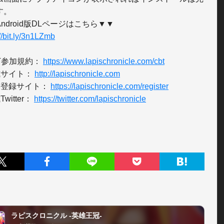
。

://bit.ly/3n1LZmb
T参加規約： 
https://www.lapischronicle.com/cbt
式サイト： 
http://lapischronicle.com
前登録サイト： 
https://lapischronicle.com/register
witter： 
https://twitter.com/lapischronicle
ラピスクロニクル -英雄王冠-