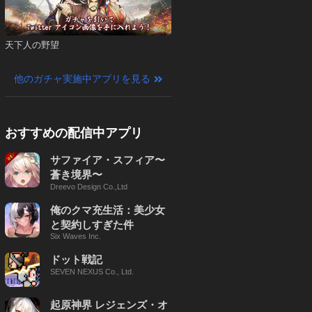
天下人の野望
他のガチャ実施中アプリを見る
おすすめの配信中アプリ
サファイア・スフィア〜
蒼き境界〜
Dreevo Design Co.,Ltd
俺のクマ充生活：美少女
と契約しすぎた件
Six Waves Inc.
ドット戦記
SEVEN NEXUS Co., Ltd.
起原神界 レジェンズ・オ