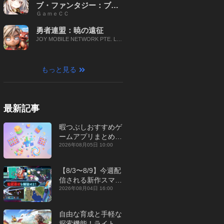
ブ・ファンタジー：ブレ
ＧａｍｅＣＣ
イブ X
勇者連盟：暁の遠征
JOY MOBILE NETWORK PTE. LT
D.
もっと見る
最新記事
暇つぶしおすすめゲ
ームアプリまとめ｜
オフライン対応あり
2026年08月05日 10:00
【2026年8月】
【8/3〜8/9】今週配
信される新作スマホ
ゲームをまとめてお
2026年08月04日 16:00
届け！【2026年】
自由な育成と手軽な
探索機能！ライトカ