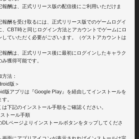
記報酬は、正式リリース版の配信後にご利用いただけま
記報酬を受け取るには、正式リリース版でのゲームログイ
に、CBT時と同じログイン方法とアカウントでゲームにロ
ンしていただく必要がございます。（ゲストアカウントは


記報酬は、正式リリース後に最初にログインしたキャラク
のみ獲得可能です。

加方法：

id版＞            

roid版アプリは『Google Play』を経由してインストールを
す。

くは下記のインストール手順をご確認ください。

ンストール手順

のDLページよりインストールボタンをタップしてくださ
ム画面にアプリアイコンが表示されればインストールは完