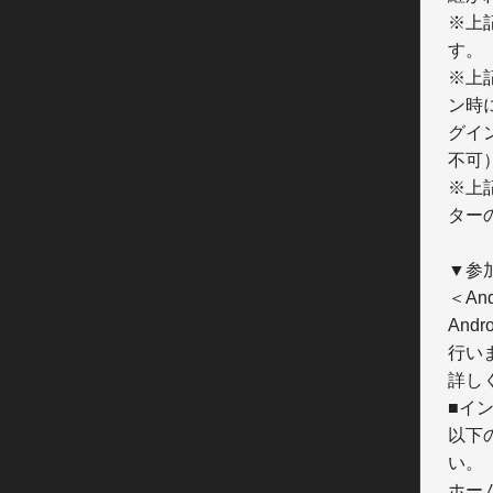
※上
す。

※上
ン時
グイ
不可）
※上
ター
▼参
＜Andro
And
行いま
詳し
■イ
以下
い。

ホー