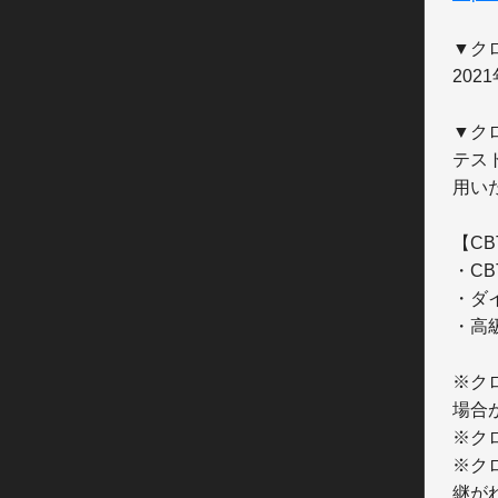
▼ク
2021
▼ク
テス
用い
【CB
・C
・ダイ
・高級
※ク
場合
※ク
※ク
継が