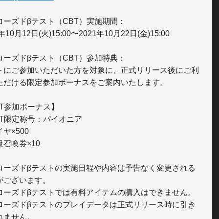
ローズドβテスト（CBT）実施期間：

年10月12日(火)15:00〜2021年10月22日(金)15:00

ローズドβテスト（CBT）参加特典：

トにご参加いただいた方を対象に、正式リリース後にご利
ただける限定参加ボーナスをご案内いたします。

T参加ボーナス】

BT限定称号：パイオニア

ヤ×500

召喚券×10

ローズドβテストの実施日程や内容は予告なく変更される
がございます。

ローズドβテストでは有料アイテムの購入はできません。

ローズドβテストのプレイデータは正式リリース時に引き
れません。
