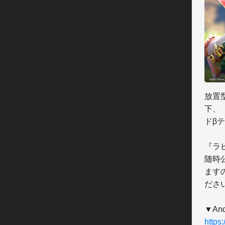
放置
下、『
ドβ
『ラピ
随時
ます
ださい
https