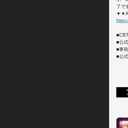
了です
https
■CB
■公
■事
■公式T