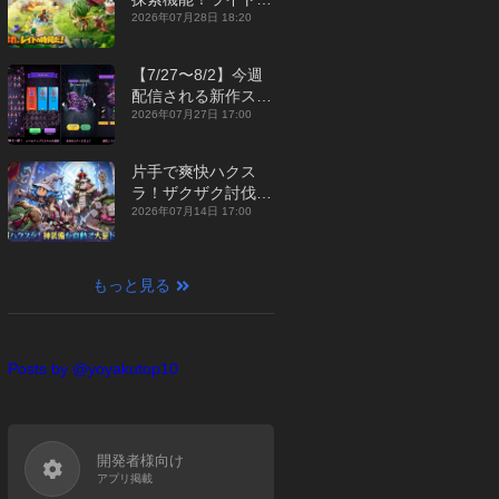
ジュアルMMORPG
2026年07月28日 18:20
『勇者連盟：暁の遠
征』【最新作PICKU
【7/27〜8/2】今週
P】
配信される新作スマ
ホゲームをまとめて
2026年07月27日 17:00
お届け！【2026
年】
片手で爽快ハクス
ラ！ザクザク討伐し
て神装備を集める放
2026年07月14日 17:00
置RPG『魔境トレハ
ン：放置で神装備』
【最新作PICKUP】
もっと見る
Posts by @yoyakutop10
開発者様向け
アプリ掲載