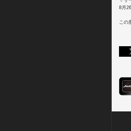
▽サ
8月26
この