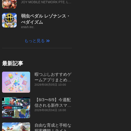
JOY MOBILE NETWORK PTE. LT
D.
弱虫ペダル レゾナンス・
ぺダイズム
enish inc.
もっと見る
最新記事
暇つぶしおすすめゲ
ームアプリまとめ｜
オフライン対応あり
2026年08月05日 10:00
【2026年8月】
【8/3〜8/9】今週配
信される新作スマホ
ゲームをまとめてお
2026年08月04日 16:00
届け！【2026年】
自由な育成と手軽な
探索機能！ライトカ