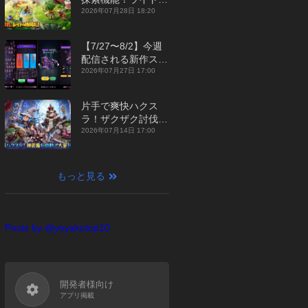
ジュアルMMORPG
2026年07月28日 18:20
『勇者連盟：暁の遠
征』【最新作PICKU
【7/27〜8/2】今週
P】
配信される新作スマ
ホゲームをまとめて
2026年07月27日 17:00
お届け！【2026
年】
片手で爽快ハクス
ラ！ザクザク討伐し
て神装備を集める放
2026年07月14日 17:00
置RPG『魔境トレハ
ン：放置で神装備』
【最新作PICKUP】
もっと見る
Posts by @yoyakutop10
開発者様向け
アプリ掲載