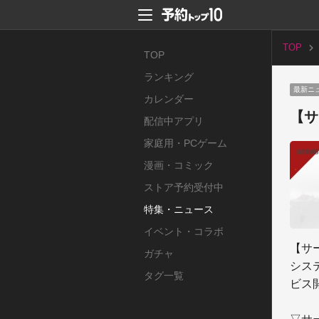
TOP
TOP
ランキング
最新ニ
カレンダー
【サ
配信中アプリ
家庭用・PCゲーム
漫画・コミック
ストア予約受付中
特集・ニュース
イベント・コラボ
【サ
ガチャ
シス
タグ一覧
ビス