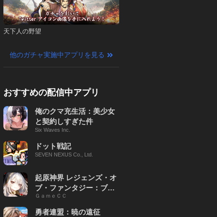
天下人の野望
他のガチャ実施中アプリを見る
おすすめの配信中アプリ
俺のクマ充生活：美少女
と契約しすぎた件
Six Waves Inc.
ドット戦記
SEVEN NEXUS Co., Ltd.
起原神界 レジェンズ・オ
ブ・ファンタジー：ブレ
ＧａｍｅＣＣ
イブ X
勇者連盟：暁の遠征