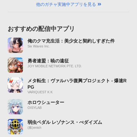
他のガチャ実施中アプリを見る
おすすめの配信中アプリ
俺のクマ充生活：美少女と契約しすぎた件
Six Waves Inc.
勇者連盟：暁の遠征
JOY MOBILE NETWORK PTE. LTD.
メタ転生：ヴァルハラ復興プロジェクト - 爆速R
PG
VARIQUEST K K
ホロウシューター
OISYLAB
弱虫ペダル レゾナンス・ぺダイズム
(株)enish