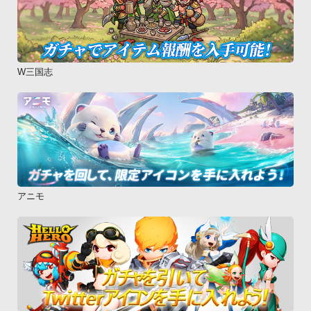
W三国志
アニモ