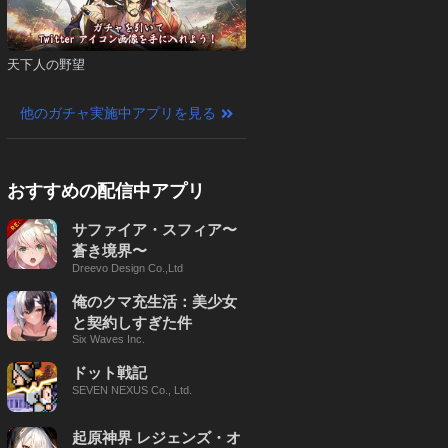
天下人の野望
他のガチャ実施中アプリを見る
おすすめの配信中アプリ
サファイア・スフィア〜
蒼き境界〜
Dreevo Design Co.,Ltd
俺のクマ充生活：美少女
と契約しすぎた件
Six Waves Inc.
ドット戦記
SEVEN NEXUS Co., Ltd.
起原神界 レジェンズ・オ