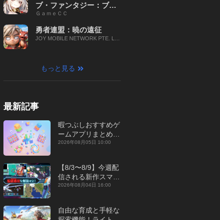
ブ・ファンタジー：ブレ
ＧａｍｅＣＣ
イブ X
勇者連盟：暁の遠征
JOY MOBILE NETWORK PTE. LT
D.
もっと見る
最新記事
暇つぶしおすすめゲ
ームアプリまとめ｜
オフライン対応あり
2026年08月05日 10:00
【2026年8月】
【8/3〜8/9】今週配
信される新作スマホ
ゲームをまとめてお
2026年08月04日 16:00
届け！【2026年】
自由な育成と手軽な
探索機能！ライトカ