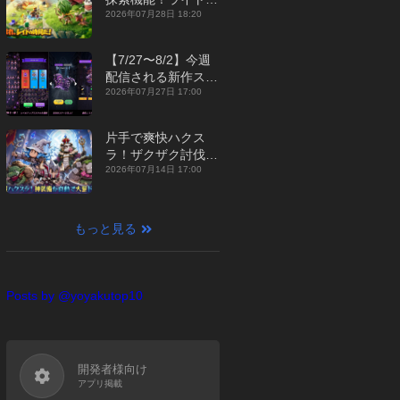
ジュアルMMORPG
2026年07月28日 18:20
『勇者連盟：暁の遠
征』【最新作PICKU
【7/27〜8/2】今週
P】
配信される新作スマ
ホゲームをまとめて
2026年07月27日 17:00
お届け！【2026
年】
片手で爽快ハクス
ラ！ザクザク討伐し
て神装備を集める放
2026年07月14日 17:00
置RPG『魔境トレハ
ン：放置で神装備』
【最新作PICKUP】
もっと見る
Posts by @yoyakutop10
開発者様向け
アプリ掲載