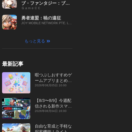
ブ・ファンタジー：ブレ
ＧａｍｅＣＣ
イブ X
勇者連盟：暁の遠征
JOY MOBILE NETWORK PTE. LT
D.
もっと見る
最新記事
暇つぶしおすすめゲ
ームアプリまとめ｜
オフライン対応あり
2026年08月05日 10:00
【2026年8月】
【8/3〜8/9】今週配
信される新作スマホ
ゲームをまとめてお
2026年08月04日 16:00
届け！【2026年】
自由な育成と手軽な
探索機能！ライトカ