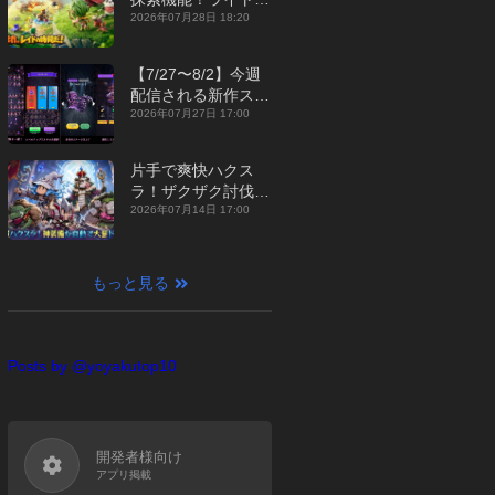
ジュアルMMORPG
2026年07月28日 18:20
『勇者連盟：暁の遠
征』【最新作PICKU
【7/27〜8/2】今週
P】
配信される新作スマ
ホゲームをまとめて
2026年07月27日 17:00
お届け！【2026
年】
片手で爽快ハクス
ラ！ザクザク討伐し
て神装備を集める放
2026年07月14日 17:00
置RPG『魔境トレハ
ン：放置で神装備』
【最新作PICKUP】
もっと見る
Posts by @yoyakutop10
開発者様向け
アプリ掲載