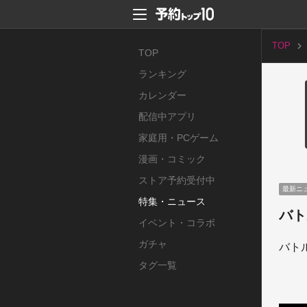
TOP
TOP
ランキング
カレンダー
配信中アプリ
家庭用・PCゲーム
漫画・コミック
ストア予約受付中
最新ニ
特集・ニュース
バト
イベント・コラボ
ガチャ
バト
タグ一覧