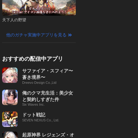
天下人の野望
他のガチャ実施中アプリを見る
おすすめの配信中アプリ
サファイア・スフィア〜
蒼き境界〜
Dreevo Design Co.,Ltd
俺のクマ充生活：美少女
と契約しすぎた件
Six Waves Inc.
ドット戦記
SEVEN NEXUS Co., Ltd.
起原神界 レジェンズ・オ