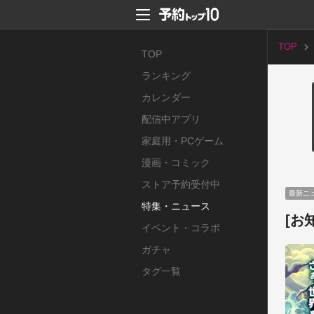
TOP
TOP
ランキング
カレンダー
配信中アプリ
家庭用・PCゲーム
漫画・コミック
ストア予約受付中
最新ニ
特集・ニュース
[お
イベント・コラボ
ガチャ
タグ一覧