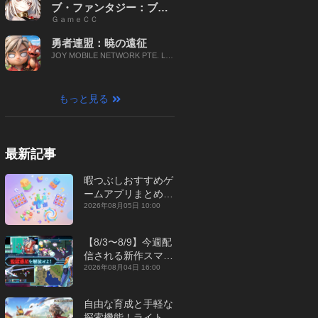
ブ・ファンタジー：ブレ
ＧａｍｅＣＣ
イブ X
勇者連盟：暁の遠征
JOY MOBILE NETWORK PTE. LT
D.
もっと見る
最新記事
暇つぶしおすすめゲ
ームアプリまとめ｜
オフライン対応あり
2026年08月05日 10:00
【2026年8月】
【8/3〜8/9】今週配
信される新作スマホ
ゲームをまとめてお
2026年08月04日 16:00
届け！【2026年】
自由な育成と手軽な
探索機能！ライトカ