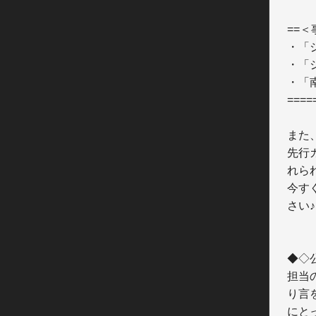
==＜事
・「
・「
・「南
====
また
先行
れら
今す
さい♪

◆◇公
担当
り言
にと