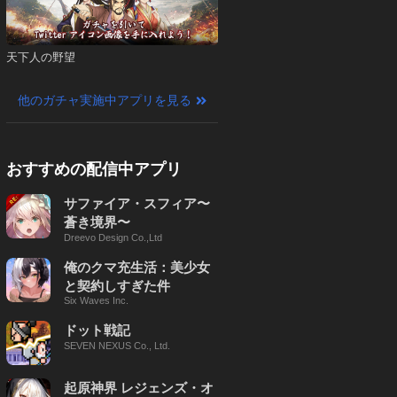
天下人の野望
他のガチャ実施中アプリを見る
おすすめの配信中アプリ
サファイア・スフィア〜
蒼き境界〜
Dreevo Design Co.,Ltd
俺のクマ充生活：美少女
と契約しすぎた件
Six Waves Inc.
ドット戦記
SEVEN NEXUS Co., Ltd.
起原神界 レジェンズ・オ