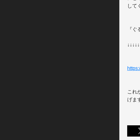
してく
『ぐる
↓↓↓↓↓
https:
これ
げま