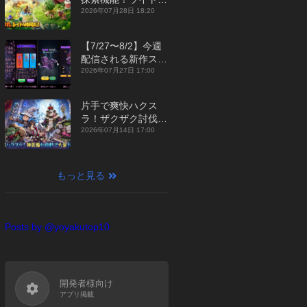
ジュアルMMORPG
2026年07月28日 18:20
『勇者連盟：暁の遠
征』【最新作PICKU
【7/27〜8/2】今週
P】
配信される新作スマ
ホゲームをまとめて
2026年07月27日 17:00
お届け！【2026
年】
片手で爽快ハクス
ラ！ザクザク討伐し
て神装備を集める放
2026年07月14日 17:00
置RPG『魔境トレハ
ン：放置で神装備』
【最新作PICKUP】
もっと見る
Posts by @yoyakutop10
開発者様向け
アプリ掲載