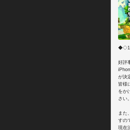
◆◇1
好評
iPh
が決定
皆様
をか
さい。
また
すの
現在