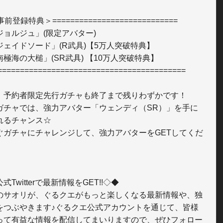
前登録特典＞============================

ジョルジュ」(限定アバター)

ジェイドソード」(R武具)【5万人突破特典】

極海の大槌」(SR武具) 【10万人突破特典】

==========================================

、予約者限定先行ガチャも終了まで残りわずかです！

ガチャでは、強力アバター「ウェンディ（SR）」を手に
れるチャンス☆

ぐガチャにチャレンジして、強力アバターをGETしてくだ
式Twitterで最新情報をGET!!◇◆

のサオリが、ぐるクエがもっと楽しくなる最新情報や、独
をつぶやきます♪ぐるクエ公式アカウントを通じて、皆様
って有益な情報を配信してまいりますので、ぜひフォロー