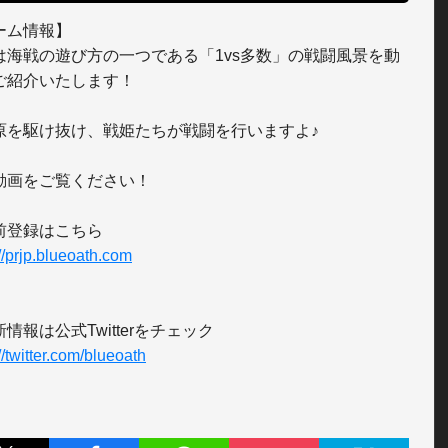
ーム情報】

は海戦の遊び方の一つである「1vs多数」の戦闘風景を動
ご紹介いたします！

原を駆け抜け、戦姫たちが戦闘を行いますよ♪

動画をご覧ください！

://prjp.blueoath.com
//twitter.com/blueoath