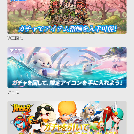
W三国志
アニモ