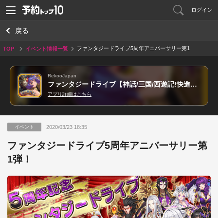
ログイン
戻る
ファンタジードライブ5周年アニバーサリー第1
TOP
イベント情報一覧
弾！
RekooJapan
ファンタジードライブ【神話/三国/西遊記!快進撃本格RPG!】
アプリ詳細はこちら
2020/03/23 18:35
イベント
ファンタジードライブ5周年アニバーサリー第
1弾！