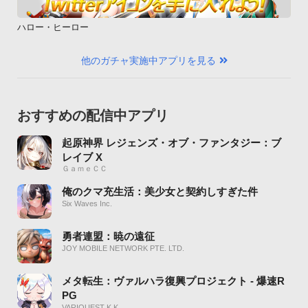
ハロー・ヒーロー
他のガチャ実施中アプリを見る
おすすめの配信中アプリ
起原神界 レジェンズ・オブ・ファンタジー：ブ
レイブ X
ＧａｍｅＣＣ
俺のクマ充生活：美少女と契約しすぎた件
Six Waves Inc.
勇者連盟：暁の遠征
JOY MOBILE NETWORK PTE. LTD.
メタ転生：ヴァルハラ復興プロジェクト - 爆速R
PG
VARIQUEST K K