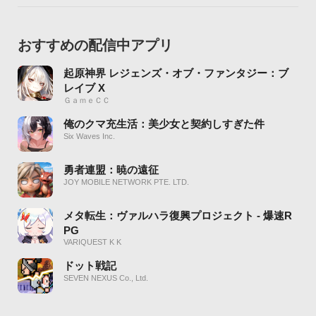
おすすめの配信中アプリ
起原神界 レジェンズ・オブ・ファンタジー：ブ
レイブ X
ＧａｍｅＣＣ
俺のクマ充生活：美少女と契約しすぎた件
Six Waves Inc.
勇者連盟：暁の遠征
JOY MOBILE NETWORK PTE. LTD.
メタ転生：ヴァルハラ復興プロジェクト - 爆速R
PG
VARIQUEST K K
ドット戦記
SEVEN NEXUS Co., Ltd.