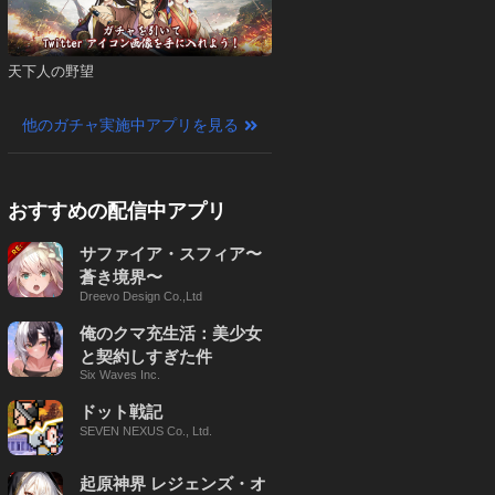
天下人の野望
他のガチャ実施中アプリを見る
おすすめの配信中アプリ
サファイア・スフィア〜
蒼き境界〜
Dreevo Design Co.,Ltd
俺のクマ充生活：美少女
と契約しすぎた件
Six Waves Inc.
ドット戦記
SEVEN NEXUS Co., Ltd.
起原神界 レジェンズ・オ