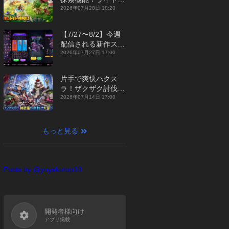
ジュアルMMORPG
2026年07月28日 18:20
『勇者連盟：暁の遠
征』【最新作PICKU
【7/27〜8/2】今週
P】
配信される新作スマ
ホゲームをまとめて
2026年07月27日 17:00
お届け！【2026
年】
片手で爽快ハクス
ラ！ザクザク討伐し
て神装備を集める放
2026年07月14日 17:00
置RPG『魔境トレハ
ン：放置で神装備』
【最新作PICKUP】
もっと見る
Posts by @yoyakutop10
開発者様向け
アプリ掲載