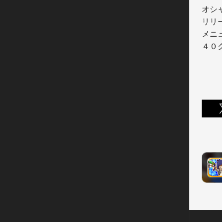
オシ
リリ
メニ
４０