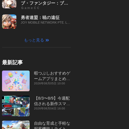
ブ・ファンタジー：ブレ
ＧａｍｅＣＣ
イブ X
勇者連盟：暁の遠征
JOY MOBILE NETWORK PTE. LT
D.
もっと見る
最新記事
暇つぶしおすすめゲ
ームアプリまとめ｜
オフライン対応あり
2026年08月05日 10:00
【2026年8月】
【8/3〜8/9】今週配
信される新作スマホ
ゲームをまとめてお
2026年08月04日 16:00
届け！【2026年】
自由な育成と手軽な
探索機能！ライトカ