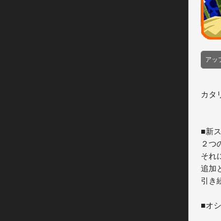
アッ
カタリ
■新
２つ
それ
追加
引き
■オ